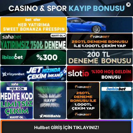
×
Hullbet GİRİŞ İÇİN TIKLAYINIZ!