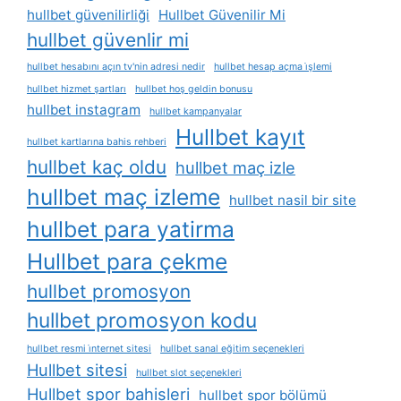
hullbet güvenilirliği
Hullbet Güvenilir Mi
hullbet güvenlir mi
hullbet hesabını açın tv'nin adresi nedir
hullbet hesap açma i̇şlemi
hullbet hizmet şartları
hullbet hoş geldin bonusu
hullbet instagram
hullbet kampanyalar
Hullbet kayıt
hullbet kartlarına bahis rehberi
hullbet kaç oldu
hullbet maç izle
hullbet maç izleme
hullbet nasil bir site
hullbet para yatirma
Hullbet para çekme
hullbet promosyon
hullbet promosyon kodu
hullbet resmi i̇nternet sitesi
hullbet sanal eğitim seçenekleri
Hullbet sitesi
hullbet slot seçenekleri
Hullbet spor bahisleri
hullbet spor bölümü