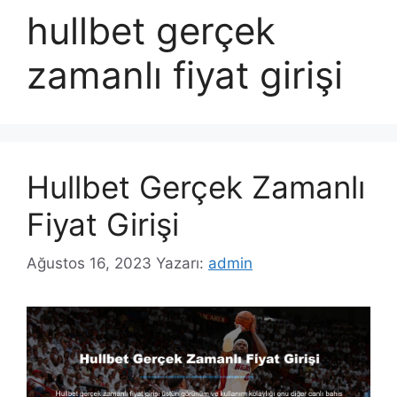
hullbet gerçek
zamanlı fiyat girişi
Hullbet Gerçek Zamanlı
Fiyat Girişi
Ağustos 16, 2023
Yazarı:
admin