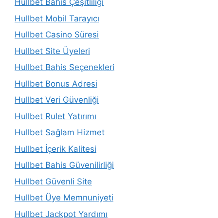
Hullbet Bahis Çeşitliliği
Hullbet Mobil Tarayıcı
Hullbet Casino Süresi
Hullbet Site Üyeleri
Hullbet Bahis Seçenekleri
Hullbet Bonus Adresi
Hullbet Veri Güvenliği
Hullbet Rulet Yatırımı
Hullbet Sağlam Hizmet
Hullbet İçerik Kalitesi
Hullbet Bahis Güvenilirliği
Hullbet Güvenli Site
Hullbet Üye Memnuniyeti
Hullbet Jackpot Yardımı