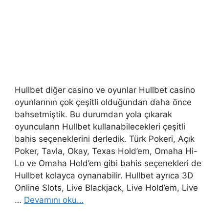
Hullbet diğer casino ve oyunlar Hullbet casino
oyunlarının çok çeşitli olduğundan daha önce
bahsetmiştik. Bu durumdan yola çıkarak
oyuncuların Hullbet kullanabilecekleri çeşitli
bahis seçeneklerini derledik. Türk Pokeri, Açık
Poker, Tavla, Okay, Texas Hold’em, Omaha Hi-
Lo ve Omaha Hold’em gibi bahis seçenekleri de
Hullbet kolayca oynanabilir. Hullbet ayrıca 3D
Online Slots, Live Blackjack, Live Hold’em, Live
…
Devamını oku…