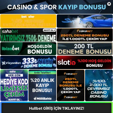
×
Hullbet GİRİŞ İÇİN TIKLAYINIZ!