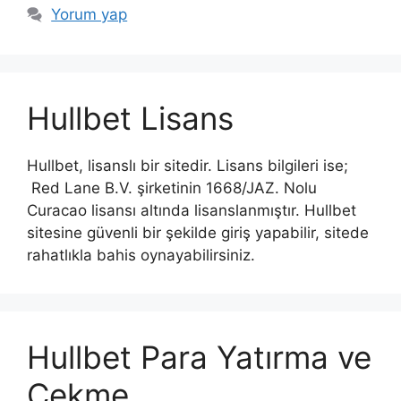
Yorum yap
Hullbet Lisans
Hullbet, lisanslı bir sitedir. Lisans bilgileri ise;
Red Lane B.V. şirketinin 1668/JAZ. Nolu
Curacao lisansı altında lisanslanmıştır. Hullbet
sitesine güvenli bir şekilde giriş yapabilir, sitede
rahatlıkla bahis oynayabilirsiniz.
Hullbet Para Yatırma ve
Çekme