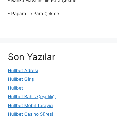
- Banka Havalesi ile Para Çekme
- Papara ile Para Çekme
Son Yazılar
Hullbet Adresi
Hullbet Giriş
Hullbet
Hullbet Bahis Çeşitliliği
Hullbet Mobil Tarayıcı
Hullbet Casino Süresi