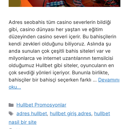
Adres seobahis tüm casino severlerin bildiği
gibi, casino dünyası her yaştan ve eğitim
düzeyinden casino severi içerir. Bu bahisçilerin
kendi zevkleri olduğunu biliyoruz. Aslında şu
anda sunulan çok çeşitli bahis siteleri var ve
milyonlarca ve internet uzantılarının temsilcisi
olduğumuz Hullbet gibi siteler, oyuncuların en
çok sevdiği yönleri içeriyor. Bununla birlikte,
bahisçiler bir bahisçi seçerken farklı …
Devamını
oku…
Kategoriler
Hullbet Promosyonlar
Etiketler
adres hullbet
,
hullbet giriş adres
,
hullbet
nasil bir site