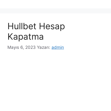
Hullbet Hesap
Kapatma
Mayıs 6, 2023
Yazarı:
admin