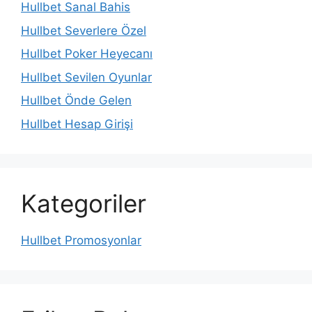
Hullbet Sanal Bahis
Hullbet Severlere Özel
Hullbet Poker Heyecanı
Hullbet Sevilen Oyunlar
Hullbet Önde Gelen
Hullbet Hesap Girişi
Kategoriler
Hullbet Promosyonlar