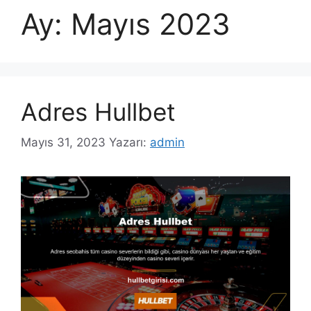
Ay:
Mayıs 2023
Adres Hullbet
Mayıs 31, 2023
Yazarı:
admin