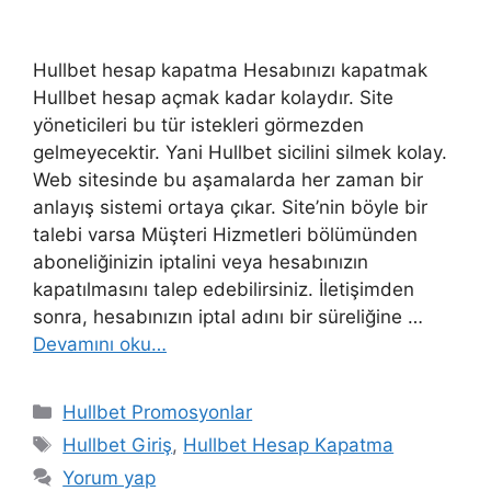
Hullbet hesap kapatma Hesabınızı kapatmak
Hullbet hesap açmak kadar kolaydır. Site
yöneticileri bu tür istekleri görmezden
gelmeyecektir. Yani Hullbet sicilini silmek kolay.
Web sitesinde bu aşamalarda her zaman bir
anlayış sistemi ortaya çıkar. Site’nin böyle bir
talebi varsa Müşteri Hizmetleri bölümünden
aboneliğinizin iptalini veya hesabınızın
kapatılmasını talep edebilirsiniz. İletişimden
sonra, hesabınızın iptal adını bir süreliğine …
Devamını oku…
Kategoriler
Hullbet Promosyonlar
Etiketler
Hullbet Giriş
,
Hullbet Hesap Kapatma
Yorum yap