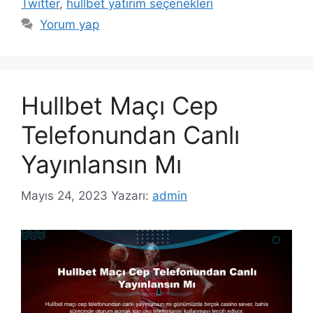
Twitter
,
hullbet yatırım seçenekleri
Yorum yap
Hullbet Maçı Cep
Telefonundan Canlı
Yayınlansın Mı
Mayıs 24, 2023
Yazarı:
admin