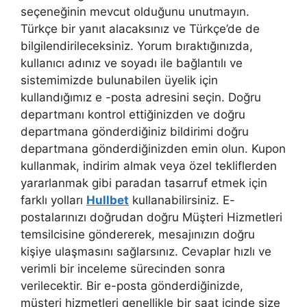
seçeneğinin mevcut olduğunu unutmayın.
Türkçe bir yanıt alacaksınız ve Türkçe’de de
bilgilendirileceksiniz. Yorum bıraktığınızda,
kullanıcı adınız ve soyadı ile bağlantılı ve
sistemimizde bulunabilen üyelik için
kullandığımız e -posta adresini seçin. Doğru
departmanı kontrol ettiğinizden ve doğru
departmana gönderdiğiniz bildirimi doğru
departmana gönderdiğinizden emin olun. Kupon
kullanmak, indirim almak veya özel tekliflerden
yararlanmak gibi paradan tasarruf etmek için
farklı yolları
Hullbet
kullanabilirsiniz. E-
postalarınızı doğrudan doğru Müşteri Hizmetleri
temsilcisine göndererek, mesajınızın doğru
kişiye ulaşmasını sağlarsınız. Cevaplar hızlı ve
verimli bir inceleme sürecinden sonra
verilecektir. Bir e-posta gönderdiğinizde,
müşteri hizmetleri genellikle bir saat içinde size