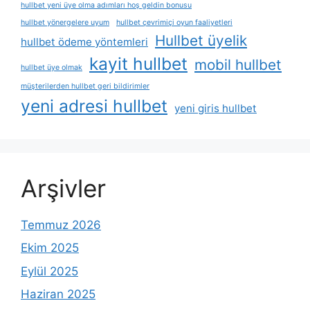
hullbet yeni üye olma adımları hoş geldin bonusu
hullbet yönergelere uyum
hullbet çevrimiçi oyun faaliyetleri
Hullbet üyelik
hullbet ödeme yöntemleri
kayit hullbet
mobil hullbet
hullbet üye olmak
müşterilerden hullbet geri bildirimler
yeni adresi hullbet
yeni giris hullbet
Arşivler
Temmuz 2026
Ekim 2025
Eylül 2025
Haziran 2025