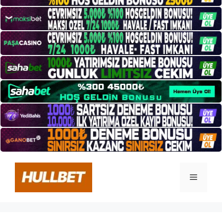
İçeriğe
atla
Menü