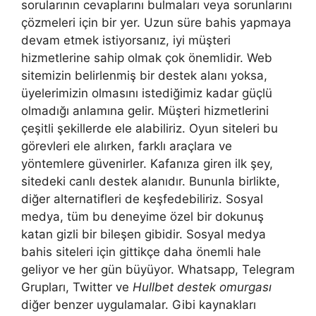
sorularının cevaplarını bulmaları veya sorunlarını
çözmeleri için bir yer. Uzun süre bahis yapmaya
devam etmek istiyorsanız, iyi müşteri
hizmetlerine sahip olmak çok önemlidir. Web
sitemizin belirlenmiş bir destek alanı yoksa,
üyelerimizin olmasını istediğimiz kadar güçlü
olmadığı anlamına gelir. Müşteri hizmetlerini
çeşitli şekillerde ele alabiliriz. Oyun siteleri bu
görevleri ele alırken, farklı araçlara ve
yöntemlere güvenirler. Kafanıza giren ilk şey,
sitedeki canlı destek alanıdır. Bununla birlikte,
diğer alternatifleri de keşfedebiliriz. Sosyal
medya, tüm bu deneyime özel bir dokunuş
katan gizli bir bileşen gibidir. Sosyal medya
bahis siteleri için gittikçe daha önemli hale
geliyor ve her gün büyüyor. Whatsapp, Telegram
Grupları, Twitter ve
Hullbet destek omurgası
diğer benzer uygulamalar. Gibi kaynakları