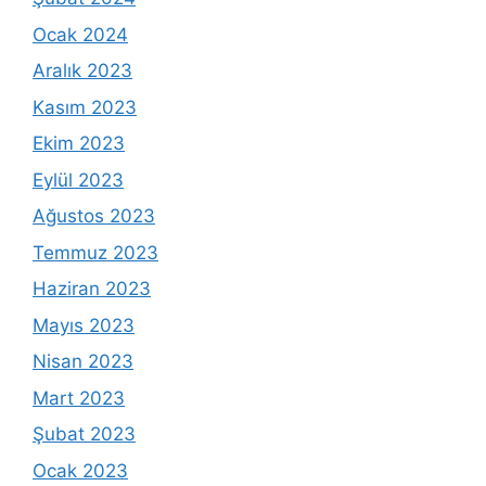
Ocak 2024
Aralık 2023
Kasım 2023
Ekim 2023
Eylül 2023
Ağustos 2023
Temmuz 2023
Haziran 2023
Mayıs 2023
Nisan 2023
Mart 2023
Şubat 2023
Ocak 2023