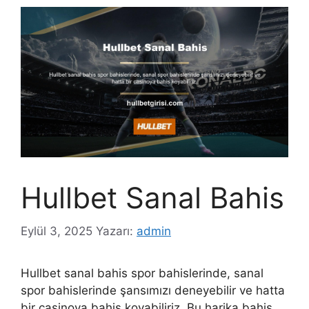
Hullbet Sanal Bahis
Eylül 3, 2025
Yazarı:
admin
Hullbet sanal bahis spor bahislerinde, sanal
spor bahislerinde şansımızı deneyebilir ve hatta
bir casinoya bahis koyabiliriz. Bu harika bahis