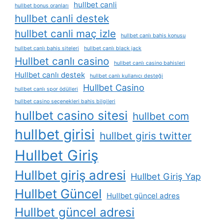
hullbet canli
hullbet bonus oranları
hullbet canli destek
hullbet canli maç izle
hullbet canlı bahis konusu
hullbet canlı bahis siteleri
hullbet canlı black jack
Hullbet canlı casino
hullbet canlı casino bahisleri
Hullbet canlı destek
hullbet canlı kullanıcı desteği
Hullbet Casino
hullbet canlı spor ödülleri
hullbet casino seçenekleri bahis bilgileri
hullbet casino sitesi
hullbet com
hullbet girisi
hullbet giris twitter
Hullbet Giriş
Hullbet giriş adresi
Hullbet Giriş Yap
Hullbet Güncel
Hullbet güncel adres
Hullbet güncel adresi