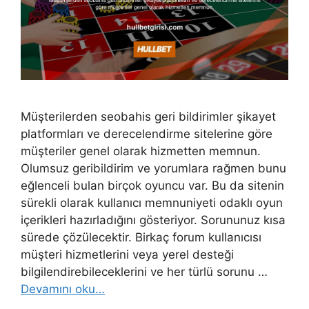
Müşterilerden seobahis geri bildirimler şikayet
platformları ve derecelendirme sitelerine göre
müşteriler genel olarak hizmetten memnun.
Olumsuz geribildirim ve yorumlara rağmen bunu
eğlenceli bulan birçok oyuncu var. Bu da sitenin
sürekli olarak kullanıcı memnuniyeti odaklı oyun
içerikleri hazırladığını gösteriyor. Sorununuz kısa
sürede çözülecektir. Birkaç forum kullanıcısı
müşteri hizmetlerini veya yerel desteği
bilgilendirebileceklerini ve her türlü sorunu …
Devamını oku…