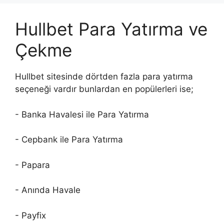
Hullbet Para Yatırma ve
Çekme
Hullbet sitesinde dörtden fazla para yatırma
seçeneği vardır bunlardan en popülerleri ise;
- Banka Havalesi ile Para Yatırma
- Cepbank ile Para Yatırma
- Papara
- Anında Havale
- Payfix