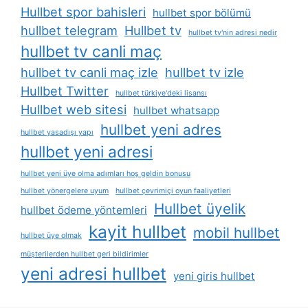
Hullbet spor bahisleri
hullbet spor bölümü
hullbet telegram
Hullbet tv
hullbet tv'nin adresi nedir
hullbet tv canli maç
hullbet tv canli maç izle
hullbet tv izle
Hullbet Twitter
hullbet türkiye'deki lisansı
Hullbet web sitesi
hullbet whatsapp
hullbet yeni adres
hullbet yasadışı yapı
hullbet yeni adresi
hullbet yeni üye olma adımları hoş geldin bonusu
hullbet yönergelere uyum
hullbet çevrimiçi oyun faaliyetleri
Hullbet üyelik
hullbet ödeme yöntemleri
kayit hullbet
mobil hullbet
hullbet üye olmak
müşterilerden hullbet geri bildirimler
yeni adresi hullbet
yeni giris hullbet