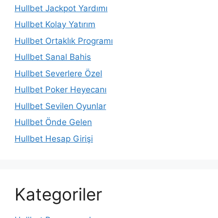
Hullbet Jackpot Yardımı
Hullbet Kolay Yatırım
Hullbet Ortaklık Programı
Hullbet Sanal Bahis
Hullbet Severlere Özel
Hullbet Poker Heyecanı
Hullbet Sevilen Oyunlar
Hullbet Önde Gelen
Hullbet Hesap Girişi
Kategoriler