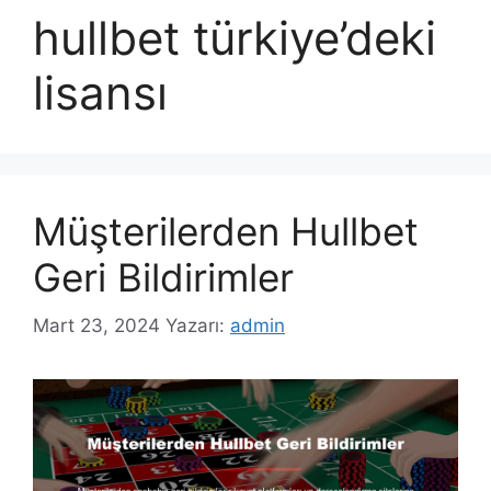
hullbet türkiye’deki
lisansı
Müşterilerden Hullbet
Geri Bildirimler
Mart 23, 2024
Yazarı:
admin