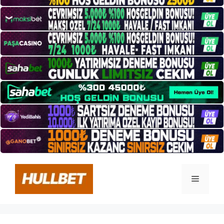
İçeriğe
atla
Menü