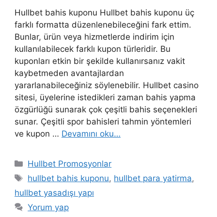
Hullbet bahis kuponu Hullbet bahis kuponu üç
farklı formatta düzenlenebileceğini fark ettim.
Bunlar, ürün veya hizmetlerde indirim için
kullanılabilecek farklı kupon türleridir. Bu
kuponları etkin bir şekilde kullanırsanız vakit
kaybetmeden avantajlardan
yararlanabileceğiniz söylenebilir. Hullbet casino
sitesi, üyelerine istedikleri zaman bahis yapma
özgürlüğü sunarak çok çeşitli bahis seçenekleri
sunar. Çeşitli spor bahisleri tahmin yöntemleri
ve kupon …
Devamını oku…
Kategoriler
Hullbet Promosyonlar
Etiketler
hullbet bahis kuponu
,
hullbet para yatirma
,
hullbet yasadışı yapı
Yorum yap