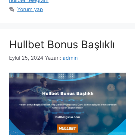
hullbet telegram
Yorum yap
Hullbet Bonus Başlıklı
Eylül 25, 2024
Yazarı:
admin