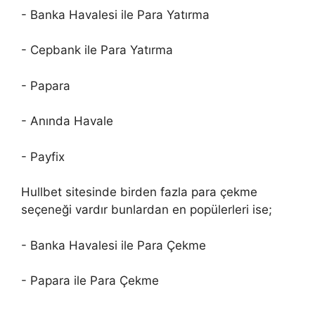
- Banka Havalesi ile Para Yatırma
- Cepbank ile Para Yatırma
- Papara
- Anında Havale
- Payfix
Hullbet sitesinde birden fazla para çekme
seçeneği vardır bunlardan en popülerleri ise;
- Banka Havalesi ile Para Çekme
- Papara ile Para Çekme