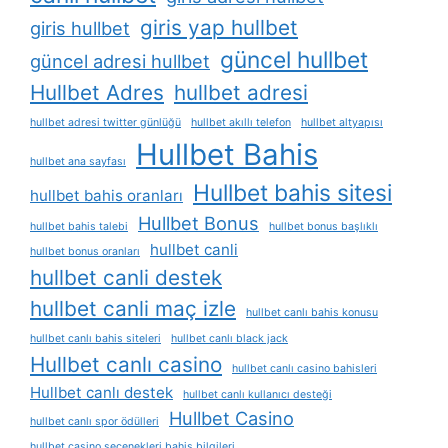
giris yap hullbet
giris hullbet
güncel hullbet
güncel adresi hullbet
Hullbet Adres
hullbet adresi
hullbet adresi twitter günlüğü
hullbet akıllı telefon
hullbet altyapısı
Hullbet Bahis
hullbet ana sayfası
Hullbet bahis sitesi
hullbet bahis oranları
Hullbet Bonus
hullbet bahis talebi
hullbet bonus başlıklı
hullbet canli
hullbet bonus oranları
hullbet canli destek
hullbet canli maç izle
hullbet canlı bahis konusu
hullbet canlı bahis siteleri
hullbet canlı black jack
Hullbet canlı casino
hullbet canlı casino bahisleri
Hullbet canlı destek
hullbet canlı kullanıcı desteği
Hullbet Casino
hullbet canlı spor ödülleri
hullbet casino seçenekleri bahis bilgileri