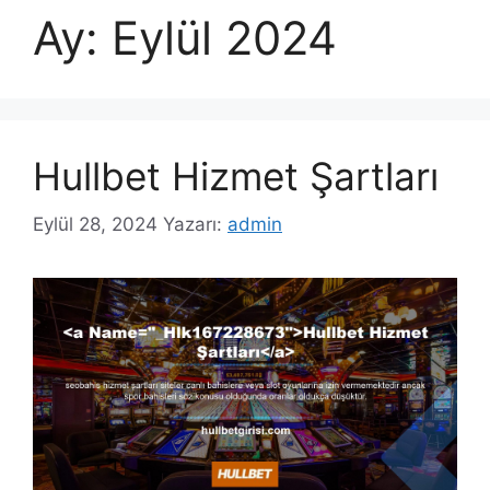
Ay:
Eylül 2024
Hullbet Hizmet Şartları
Eylül 28, 2024
Yazarı:
admin