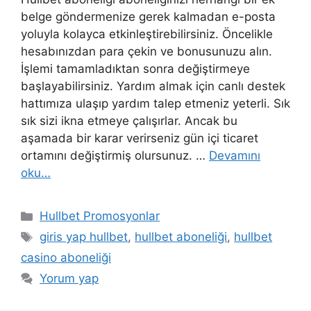
belge göndermenize gerek kalmadan e-posta
yoluyla kolayca etkinleştirebilirsiniz. Öncelikle
hesabınızdan para çekin ve bonusunuzu alın.
İşlemi tamamladıktan sonra değiştirmeye
başlayabilirsiniz. Yardım almak için canlı destek
hattımıza ulaşıp yardım talep etmeniz yeterli. Sık
sık sizi ikna etmeye çalışırlar. Ancak bu
aşamada bir karar verirseniz gün içi ticaret
ortamını değiştirmiş olursunuz. …
Devamını
oku…
Kategoriler
Hullbet Promosyonlar
Etiketler
giris yap hullbet
,
hullbet aboneliği
,
hullbet
casino aboneliği
Yorum yap