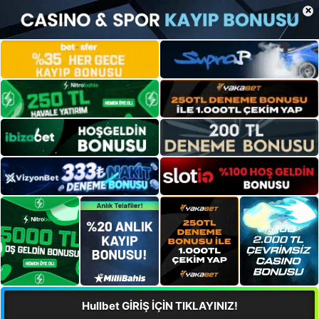
×
Hullbet GİRİŞ İÇİN TIKLAYINIZ!