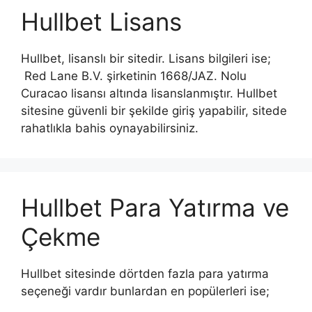
Hullbet Lisans
Hullbet, lisanslı bir sitedir. Lisans bilgileri ise;
Red Lane B.V. şirketinin 1668/JAZ. Nolu
Curacao lisansı altında lisanslanmıştır. Hullbet
sitesine güvenli bir şekilde giriş yapabilir, sitede
rahatlıkla bahis oynayabilirsiniz.
Hullbet Para Yatırma ve
Çekme
Hullbet sitesinde dörtden fazla para yatırma
seçeneği vardır bunlardan en popülerleri ise;