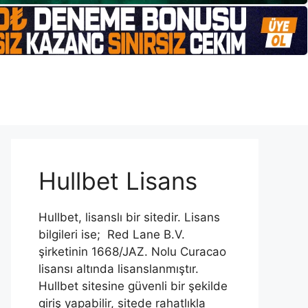
Hullbet Lisans
Hullbet, lisanslı bir sitedir. Lisans
bilgileri ise; Red Lane B.V.
şirketinin 1668/JAZ. Nolu Curacao
lisansı altında lisanslanmıştır.
Hullbet sitesine güvenli bir şekilde
giriş yapabilir, sitede rahatlıkla