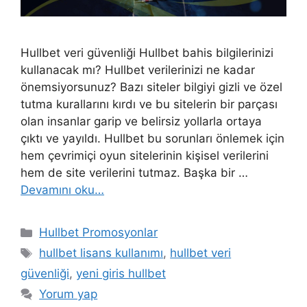
Hullbet veri güvenliği Hullbet bahis bilgilerinizi
kullanacak mı? Hullbet verilerinizi ne kadar
önemsiyorsunuz? Bazı siteler bilgiyi gizli ve özel
tutma kurallarını kırdı ve bu sitelerin bir parçası
olan insanlar garip ve belirsiz yollarla ortaya
çıktı ve yayıldı. Hullbet bu sorunları önlemek için
hem çevrimiçi oyun sitelerinin kişisel verilerini
hem de site verilerini tutmaz. Başka bir …
Devamını oku…
Kategoriler
Hullbet Promosyonlar
Etiketler
hullbet lisans kullanımı
,
hullbet veri
güvenliği
,
yeni giris hullbet
Yorum yap