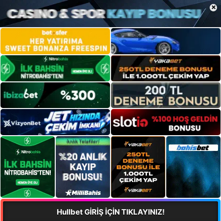
×
Hullbet GİRİŞ İÇİN TIKLAYINIZ!