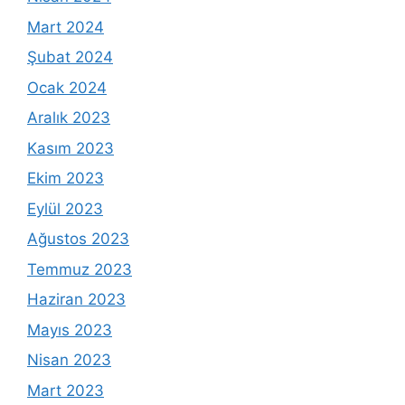
Mart 2024
Şubat 2024
Ocak 2024
Aralık 2023
Kasım 2023
Ekim 2023
Eylül 2023
Ağustos 2023
Temmuz 2023
Haziran 2023
Mayıs 2023
Nisan 2023
Mart 2023