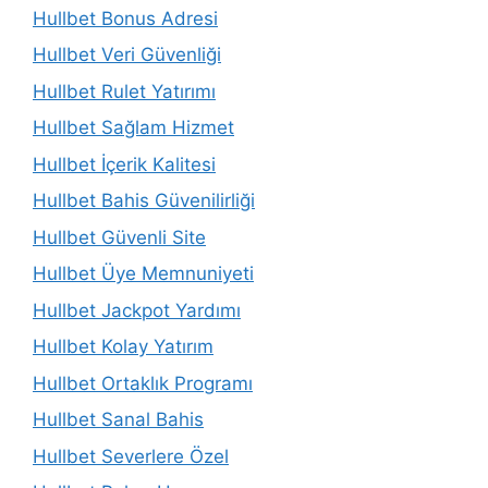
Hullbet Bonus Adresi
Hullbet Veri Güvenliği
Hullbet Rulet Yatırımı
Hullbet Sağlam Hizmet
Hullbet İçerik Kalitesi
Hullbet Bahis Güvenilirliği
Hullbet Güvenli Site
Hullbet Üye Memnuniyeti
Hullbet Jackpot Yardımı
Hullbet Kolay Yatırım
Hullbet Ortaklık Programı
Hullbet Sanal Bahis
Hullbet Severlere Özel