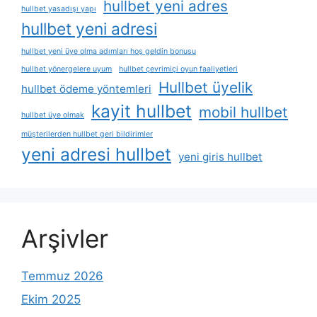
hullbet yeni adres
hullbet yasadışı yapı
hullbet yeni adresi
hullbet yeni üye olma adımları hoş geldin bonusu
hullbet yönergelere uyum
hullbet çevrimiçi oyun faaliyetleri
Hullbet üyelik
hullbet ödeme yöntemleri
kayit hullbet
mobil hullbet
hullbet üye olmak
müşterilerden hullbet geri bildirimler
yeni adresi hullbet
yeni giris hullbet
Arşivler
Temmuz 2026
Ekim 2025