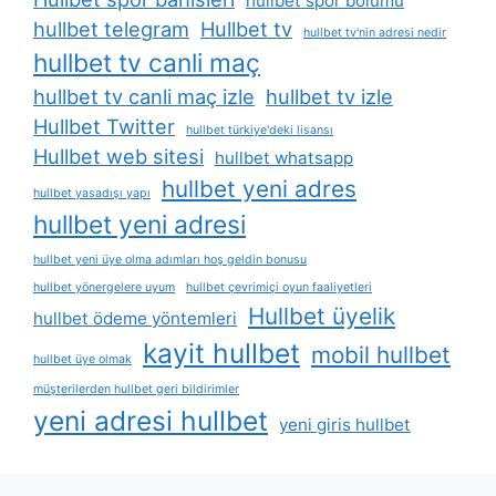
hullbet spor bölümü
hullbet telegram
Hullbet tv
hullbet tv'nin adresi nedir
hullbet tv canli maç
hullbet tv canli maç izle
hullbet tv izle
Hullbet Twitter
hullbet türkiye'deki lisansı
Hullbet web sitesi
hullbet whatsapp
hullbet yeni adres
hullbet yasadışı yapı
hullbet yeni adresi
hullbet yeni üye olma adımları hoş geldin bonusu
hullbet yönergelere uyum
hullbet çevrimiçi oyun faaliyetleri
Hullbet üyelik
hullbet ödeme yöntemleri
kayit hullbet
mobil hullbet
hullbet üye olmak
müşterilerden hullbet geri bildirimler
yeni adresi hullbet
yeni giris hullbet