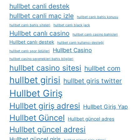
hullbet canli destek
hullbet canli maç izle
hullbet canlı bahis konusu
hullbet canlı bahis siteleri
hullbet canlı black jack
Hullbet canlı casino
hullbet canlı casino bahisleri
Hullbet canlı destek
hullbet canlı kullanıcı desteği
Hullbet Casino
hullbet canlı spor ödülleri
hullbet casino seçenekleri bahis bilgileri
hullbet casino sitesi
hullbet com
hullbet girisi
hullbet giris twitter
Hullbet Giriş
Hullbet giriş adresi
Hullbet Giriş Yap
Hullbet Güncel
Hullbet güncel adres
Hullbet güncel adresi
Hullbet güncel giriş