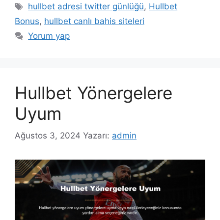
Etiketler
hullbet adresi twitter günlüğü
,
Hullbet
Bonus
,
hullbet canlı bahis siteleri
Yorum yap
Hullbet Yönergelere
Uyum
Ağustos 3, 2024
Yazarı:
admin