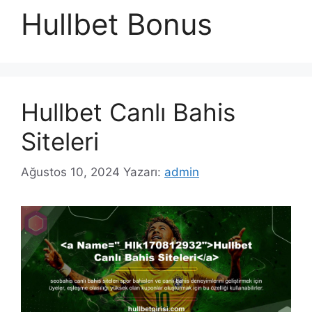
Hullbet Bonus
Hullbet Canlı Bahis
Siteleri
Ağustos 10, 2024
Yazarı:
admin