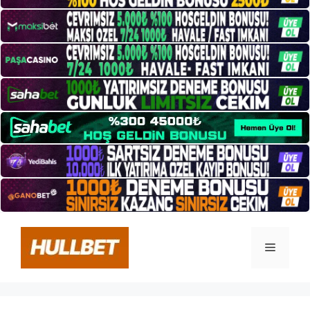
İçeriğe
atla
Menü