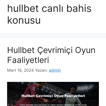
hullbet canlı bahis
konusu
Hullbet Çevrimiçi Oyun
Faaliyetleri
Mart 16, 2024
Yazarı:
admin