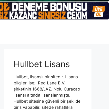
Hullbet Lisans
Hullbet, lisanslı bir sitedir. Lisans
bilgileri ise; Red Lane B.V.
şirketinin 1668/JAZ. Nolu Curacao
lisansı altında lisanslanmıştır.
Hullbet sitesine güvenli bir şekilde
giriş yapabilir, sitede rahatlıkla