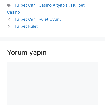
Etiketler
Hullbet Canlı Casino Altyapısı
,
Hullbet
Casino
Hullbet Canlı Rulet Oyunu
Hullbet Rulet
Yorum yapın
Yorum