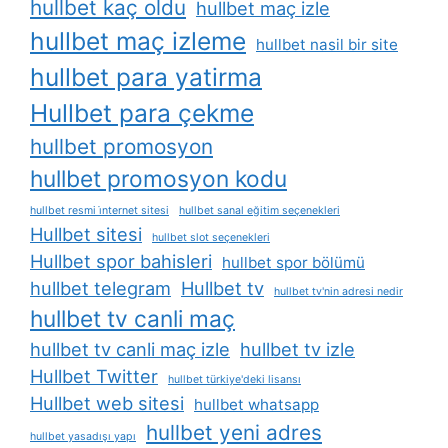
hullbet kaç oldu
hullbet maç izle
hullbet maç izleme
hullbet nasil bir site
hullbet para yatirma
Hullbet para çekme
hullbet promosyon
hullbet promosyon kodu
hullbet resmi i̇nternet sitesi
hullbet sanal eğitim seçenekleri
Hullbet sitesi
hullbet slot seçenekleri
Hullbet spor bahisleri
hullbet spor bölümü
hullbet telegram
Hullbet tv
hullbet tv'nin adresi nedir
hullbet tv canli maç
hullbet tv canli maç izle
hullbet tv izle
Hullbet Twitter
hullbet türkiye'deki lisansı
Hullbet web sitesi
hullbet whatsapp
hullbet yeni adres
hullbet yasadışı yapı