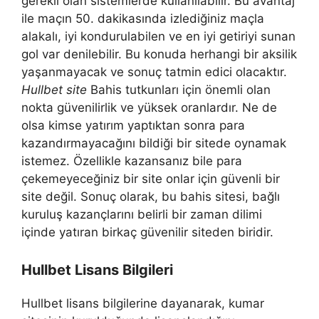
gerekli olan sistemlerde kullanılabilir. Bu avantaj
ile maçın 50. dakikasında izlediğiniz maçla
alakalı, iyi kondurulabilen ve en iyi getiriyi sunan
gol var denilebilir. Bu konuda herhangi bir aksilik
yaşanmayacak ve sonuç tatmin edici olacaktır.
Hullbet site
Bahis tutkunları için önemli olan
nokta güvenilirlik ve yüksek oranlardır. Ne de
olsa kimse yatırım yaptıktan sonra para
kazandırmayacağını bildiği bir sitede oynamak
istemez. Özellikle kazansanız bile para
çekemeyeceğiniz bir site onlar için güvenli bir
site değil. Sonuç olarak, bu bahis sitesi, bağlı
kuruluş kazançlarını belirli bir zaman dilimi
içinde yatıran birkaç güvenilir siteden biridir.
Hullbet Lisans Bilgileri
Hullbet lisans bilgilerine dayanarak, kumar