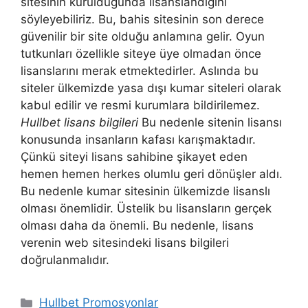
sitesinin kurulduğunda lisanslandığını
söyleyebiliriz. Bu, bahis sitesinin son derece
güvenilir bir site olduğu anlamına gelir. Oyun
tutkunları özellikle siteye üye olmadan önce
lisanslarını merak etmektedirler. Aslında bu
siteler ülkemizde yasa dışı kumar siteleri olarak
kabul edilir ve resmi kurumlara bildirilemez.
Hullbet lisans bilgileri
Bu nedenle sitenin lisansı
konusunda insanların kafası karışmaktadır.
Çünkü siteyi lisans sahibine şikayet eden
hemen hemen herkes olumlu geri dönüşler aldı.
Bu nedenle kumar sitesinin ülkemizde lisanslı
olması önemlidir. Üstelik bu lisansların gerçek
olması daha da önemli. Bu nedenle, lisans
verenin web sitesindeki lisans bilgileri
doğrulanmalıdır.
Kategoriler
Hullbet Promosyonlar