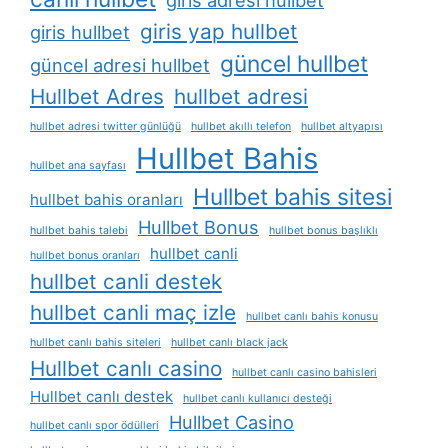
giris adresi hullbet
giris yap hullbet
giris hullbet
güncel hullbet
güncel adresi hullbet
Hullbet Adres
hullbet adresi
hullbet adresi twitter günlüğü
hullbet akıllı telefon
hullbet altyapısı
Hullbet Bahis
hullbet ana sayfası
Hullbet bahis sitesi
hullbet bahis oranları
Hullbet Bonus
hullbet bahis talebi
hullbet bonus başlıklı
hullbet canli
hullbet bonus oranları
hullbet canli destek
hullbet canli maç izle
hullbet canlı bahis konusu
hullbet canlı bahis siteleri
hullbet canlı black jack
Hullbet canlı casino
hullbet canlı casino bahisleri
Hullbet canlı destek
hullbet canlı kullanıcı desteği
Hullbet Casino
hullbet canlı spor ödülleri