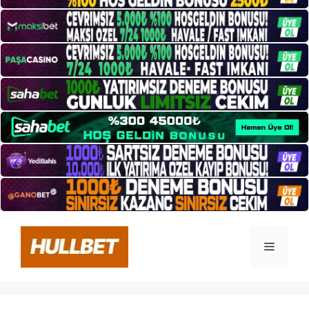
İçeriğe
atla
Menü