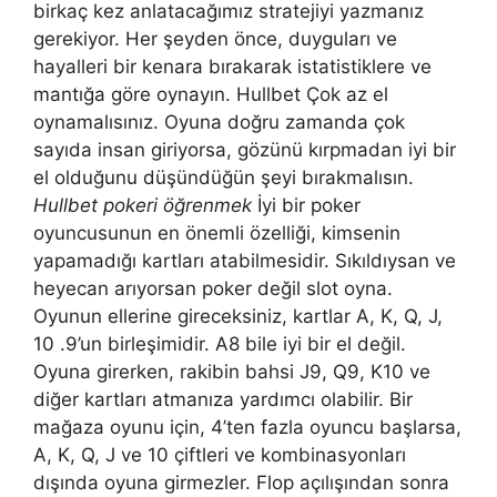
birkaç kez anlatacağımız stratejiyi yazmanız
gerekiyor. Her şeyden önce, duyguları ve
hayalleri bir kenara bırakarak istatistiklere ve
mantığa göre oynayın. Hullbet Çok az el
oynamalısınız. Oyuna doğru zamanda çok
sayıda insan giriyorsa, gözünü kırpmadan iyi bir
el olduğunu düşündüğün şeyi bırakmalısın.
Hullbet pokeri öğrenmek
İyi bir poker
oyuncusunun en önemli özelliği, kimsenin
yapamadığı kartları atabilmesidir. Sıkıldıysan ve
heyecan arıyorsan poker değil slot oyna.
Oyunun ellerine gireceksiniz, kartlar A, K, Q, J,
10 .9’un birleşimidir. A8 bile iyi bir el değil.
Oyuna girerken, rakibin bahsi J9, Q9, K10 ve
diğer kartları atmanıza yardımcı olabilir. Bir
mağaza oyunu için, 4’ten fazla oyuncu başlarsa,
A, K, Q, J ve 10 çiftleri ve kombinasyonları
dışında oyuna girmezler. Flop açılışından sonra