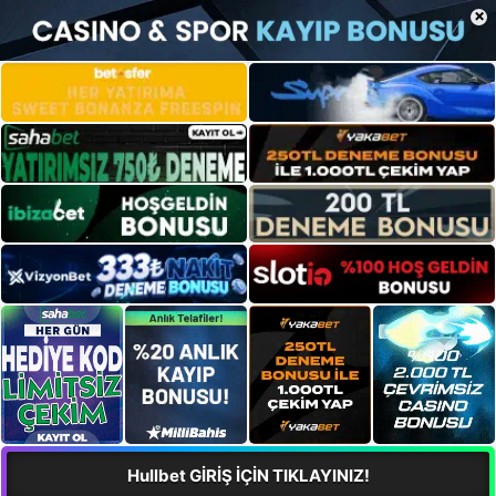
×
Hullbet GİRİŞ İÇİN TIKLAYINIZ!