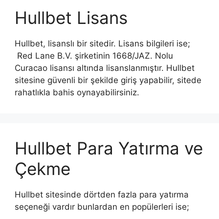
Hullbet Lisans
Hullbet, lisanslı bir sitedir. Lisans bilgileri ise;
Red Lane B.V. şirketinin 1668/JAZ. Nolu
Curacao lisansı altında lisanslanmıştır. Hullbet
sitesine güvenli bir şekilde giriş yapabilir, sitede
rahatlıkla bahis oynayabilirsiniz.
Hullbet Para Yatırma ve
Çekme
Hullbet sitesinde dörtden fazla para yatırma
seçeneği vardır bunlardan en popülerleri ise;