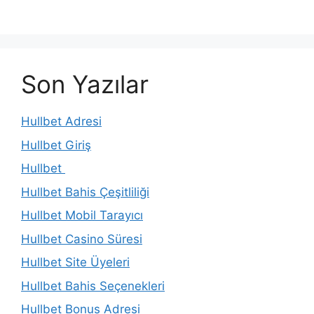
Son Yazılar
Hullbet Adresi
Hullbet Giriş
Hullbet
Hullbet Bahis Çeşitliliği
Hullbet Mobil Tarayıcı
Hullbet Casino Süresi
Hullbet Site Üyeleri
Hullbet Bahis Seçenekleri
Hullbet Bonus Adresi