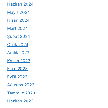
Haziran 2024
Mayıs 2024
Nisan 2024
Mart 2024
Şubat 2024
Ocak 2024
Aralık 2023
Kasım 2023
Ekim 2023
Eylül 2023
Ağustos 2023
Temmuz 2023
Haziran 2023