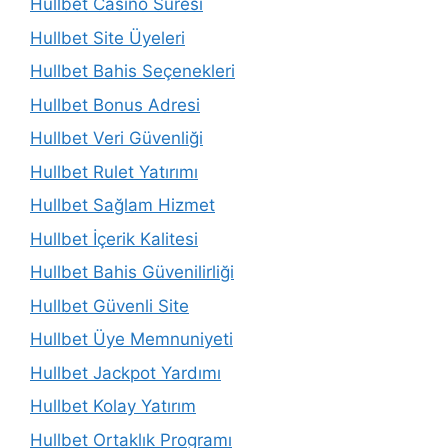
Hullbet Casino Süresi
Hullbet Site Üyeleri
Hullbet Bahis Seçenekleri
Hullbet Bonus Adresi
Hullbet Veri Güvenliği
Hullbet Rulet Yatırımı
Hullbet Sağlam Hizmet
Hullbet İçerik Kalitesi
Hullbet Bahis Güvenilirliği
Hullbet Güvenli Site
Hullbet Üye Memnuniyeti
Hullbet Jackpot Yardımı
Hullbet Kolay Yatırım
Hullbet Ortaklık Programı