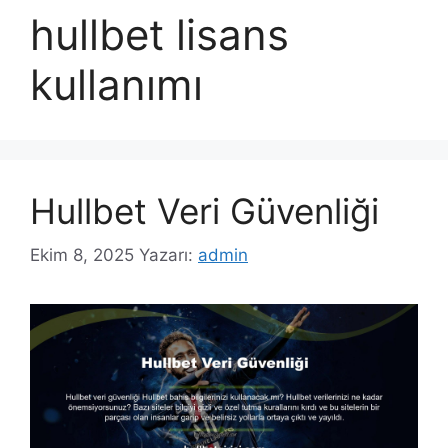
hullbet lisans
kullanımı
Hullbet Veri Güvenliği
Ekim 8, 2025
Yazarı:
admin