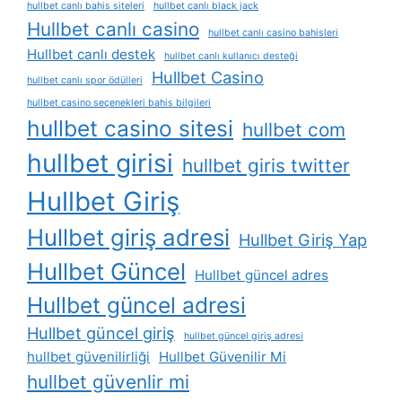
hullbet canlı bahis siteleri
hullbet canlı black jack
Hullbet canlı casino
hullbet canlı casino bahisleri
Hullbet canlı destek
hullbet canlı kullanıcı desteği
Hullbet Casino
hullbet canlı spor ödülleri
hullbet casino seçenekleri bahis bilgileri
hullbet casino sitesi
hullbet com
hullbet girisi
hullbet giris twitter
Hullbet Giriş
Hullbet giriş adresi
Hullbet Giriş Yap
Hullbet Güncel
Hullbet güncel adres
Hullbet güncel adresi
Hullbet güncel giriş
hullbet güncel giriş adresi
hullbet güvenilirliği
Hullbet Güvenilir Mi
hullbet güvenlir mi