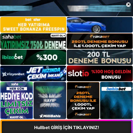
×
Hullbet GİRİŞ İÇİN TIKLAYINIZ!