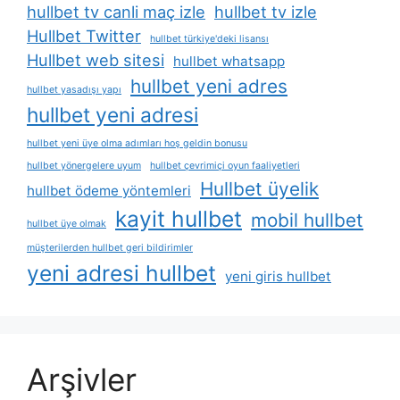
hullbet tv canli maç izle
hullbet tv izle
Hullbet Twitter
hullbet türkiye'deki lisansı
Hullbet web sitesi
hullbet whatsapp
hullbet yeni adres
hullbet yasadışı yapı
hullbet yeni adresi
hullbet yeni üye olma adımları hoş geldin bonusu
hullbet yönergelere uyum
hullbet çevrimiçi oyun faaliyetleri
Hullbet üyelik
hullbet ödeme yöntemleri
kayit hullbet
mobil hullbet
hullbet üye olmak
müşterilerden hullbet geri bildirimler
yeni adresi hullbet
yeni giris hullbet
Arşivler