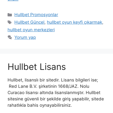
Kategoriler
Hullbet Promosyonlar
Etiketler
Hullbet Güncel
,
hullbet oyun keyfi çıkarmak
,
hullbet oyun merkezleri
Yorum yap
Hullbet Lisans
Hullbet, lisanslı bir sitedir. Lisans bilgileri ise;
Red Lane B.V. şirketinin 1668/JAZ. Nolu
Curacao lisansı altında lisanslanmıştır. Hullbet
sitesine güvenli bir şekilde giriş yapabilir, sitede
rahatlıkla bahis oynayabilirsiniz.