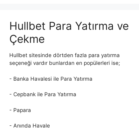
Hullbet Para Yatırma ve
Çekme
Hullbet sitesinde dörtden fazla para yatırma
seçeneği vardır bunlardan en popülerleri ise;
- Banka Havalesi ile Para Yatırma
- Cepbank ile Para Yatırma
- Papara
- Anında Havale