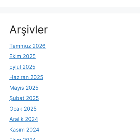
Arşivler
Temmuz 2026
Ekim 2025
Eylül 2025
Haziran 2025
Mayıs 2025
Şubat 2025
Ocak 2025
Aralık 2024
Kasım 2024