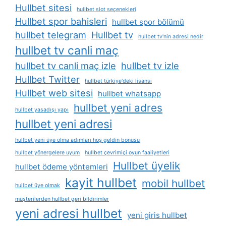
Hullbet sitesi
hullbet slot seçenekleri
Hullbet spor bahisleri
hullbet spor bölümü
hullbet telegram
Hullbet tv
hullbet tv'nin adresi nedir
hullbet tv canli maç
hullbet tv canli maç izle
hullbet tv izle
Hullbet Twitter
hullbet türkiye'deki lisansı
Hullbet web sitesi
hullbet whatsapp
hullbet yeni adres
hullbet yasadışı yapı
hullbet yeni adresi
hullbet yeni üye olma adımları hoş geldin bonusu
hullbet yönergelere uyum
hullbet çevrimiçi oyun faaliyetleri
Hullbet üyelik
hullbet ödeme yöntemleri
kayit hullbet
mobil hullbet
hullbet üye olmak
müşterilerden hullbet geri bildirimler
yeni adresi hullbet
yeni giris hullbet