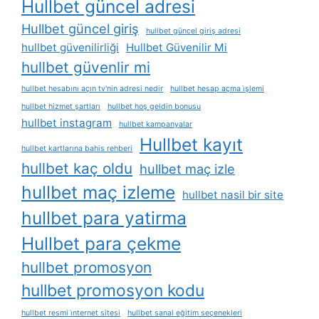
Hullbet güncel adresi
Hullbet güncel giriş
hullbet güncel giriş adresi
hullbet güvenilirliği
Hullbet Güvenilir Mi
hullbet güvenlir mi
hullbet hesabını açın tv'nin adresi nedir
hullbet hesap açma i̇şlemi
hullbet hizmet şartları
hullbet hoş geldin bonusu
hullbet instagram
hullbet kampanyalar
Hullbet kayıt
hullbet kartlarına bahis rehberi
hullbet kaç oldu
hullbet maç izle
hullbet maç izleme
hullbet nasil bir site
hullbet para yatirma
Hullbet para çekme
hullbet promosyon
hullbet promosyon kodu
hullbet resmi i̇nternet sitesi
hullbet sanal eğitim seçenekleri