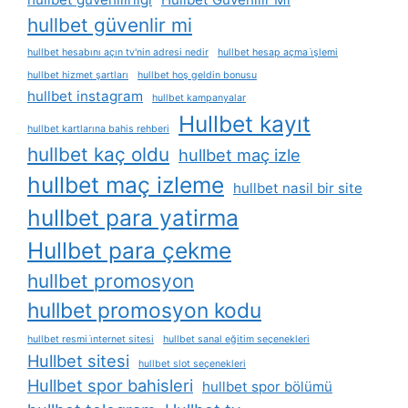
hullbet güvenlir mi
hullbet hesabını açın tv'nin adresi nedir
hullbet hesap açma i̇şlemi
hullbet hizmet şartları
hullbet hoş geldin bonusu
hullbet instagram
hullbet kampanyalar
Hullbet kayıt
hullbet kartlarına bahis rehberi
hullbet kaç oldu
hullbet maç izle
hullbet maç izleme
hullbet nasil bir site
hullbet para yatirma
Hullbet para çekme
hullbet promosyon
hullbet promosyon kodu
hullbet resmi i̇nternet sitesi
hullbet sanal eğitim seçenekleri
Hullbet sitesi
hullbet slot seçenekleri
Hullbet spor bahisleri
hullbet spor bölümü