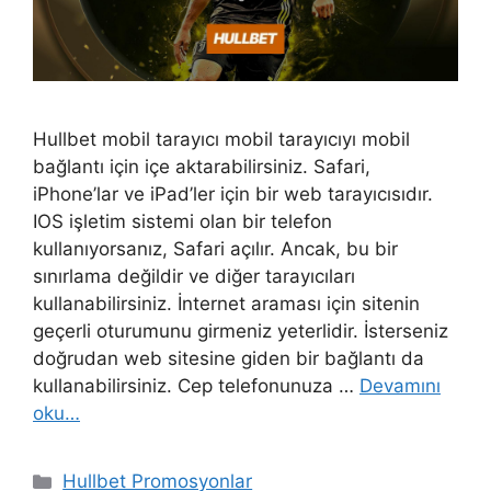
Hullbet mobil tarayıcı mobil tarayıcıyı mobil
bağlantı için içe aktarabilirsiniz. Safari,
iPhone’lar ve iPad’ler için bir web tarayıcısıdır.
IOS işletim sistemi olan bir telefon
kullanıyorsanız, Safari açılır. Ancak, bu bir
sınırlama değildir ve diğer tarayıcıları
kullanabilirsiniz. İnternet araması için sitenin
geçerli oturumunu girmeniz yeterlidir. İsterseniz
doğrudan web sitesine giden bir bağlantı da
kullanabilirsiniz. Cep telefonunuza …
Devamını
oku…
Kategoriler
Hullbet Promosyonlar