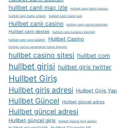
hullbet canli maç izle
hullbet canlı bahis konusu
hullbet canlı bahis siteleri
hullbet canlı black jack
Hullbet canlı casino
hullbet canlı casino bahisleri
Hullbet canlı destek
hullbet canlı kullanıcı desteği
Hullbet Casino
hullbet canlı spor ödülleri
hullbet casino seçenekleri bahis bilgileri
hullbet casino sitesi
hullbet com
hullbet girisi
hullbet giris twitter
Hullbet Giriş
Hullbet giriş adresi
Hullbet Giriş Yap
Hullbet Güncel
Hullbet güncel adres
Hullbet güncel adresi
Hullbet güncel giriş
hullbet güncel giriş adresi
hullbet güvenilirliği
Hullbet Güvenilir Mi