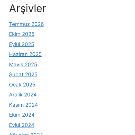
Arşivler
Temmuz 2026
Ekim 2025
Eylül 2025
Haziran 2025
Mayıs 2025
Şubat 2025
Ocak 2025
Aralık 2024
Kasım 2024
Ekim 2024
Eylül 2024