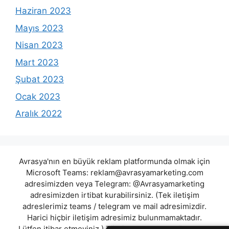
Haziran 2023
Mayıs 2023
Nisan 2023
Mart 2023
Şubat 2023
Ocak 2023
Aralık 2022
Avrasya'nın en büyük reklam platformunda olmak için
Microsoft Teams:
reklam@avrasyamarketing.com
adresimizden veya Telegram: @Avrasyamarketing
adresimizden irtibat kurabilirsiniz. (Tek iletişim
adreslerimiz teams / telegram ve mail adresimizdir.
Harici hiçbir iletişim adresimiz bulunmamaktadır.
Lütfen itibar etmeyiniz.) Türkiye yasalarına göre 7258