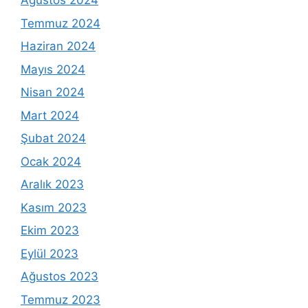
Ağustos 2024
Temmuz 2024
Haziran 2024
Mayıs 2024
Nisan 2024
Mart 2024
Şubat 2024
Ocak 2024
Aralık 2023
Kasım 2023
Ekim 2023
Eylül 2023
Ağustos 2023
Temmuz 2023