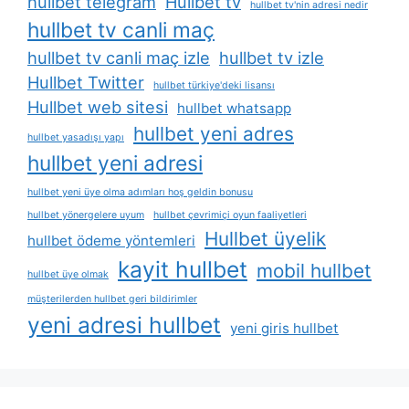
hullbet telegram
Hullbet tv
hullbet tv'nin adresi nedir
hullbet tv canli maç
hullbet tv canli maç izle
hullbet tv izle
Hullbet Twitter
hullbet türkiye'deki lisansı
Hullbet web sitesi
hullbet whatsapp
hullbet yeni adres
hullbet yasadışı yapı
hullbet yeni adresi
hullbet yeni üye olma adımları hoş geldin bonusu
hullbet yönergelere uyum
hullbet çevrimiçi oyun faaliyetleri
Hullbet üyelik
hullbet ödeme yöntemleri
kayit hullbet
mobil hullbet
hullbet üye olmak
müşterilerden hullbet geri bildirimler
yeni adresi hullbet
yeni giris hullbet