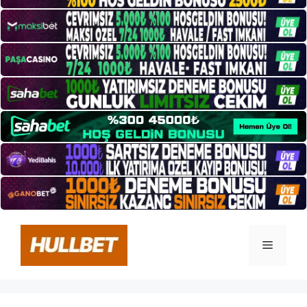
İçeriğe
atla
Menü