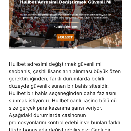
Hullbet adresimi değiştirmek güvenli mi
seobahis, çeşitli lisansların alınması büyük özen
gerektirdiğinden, farklı durumlarda belirli
düzeyde güvenlik sunan bir bahis sitesidir.
Hullbet bir bahis seçeneğinden daha fazlasını
sunmak istiyordu. Hullbet canlı casino bölümü
size gerçek para kazanma şansı veriyor.
Aşağıdaki durumlarda casinonun
promosyonlarını kontrol edebilir ve bunları farklı
türde bonuslarla değiştirebilirsiniz: Canlı bir