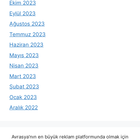
Ekim 2023
Eylül 2023
Ağustos 2023
Temmuz 2023
Haziran 2023
Mayıs 2023
Nisan 2023
Mart 2023
Şubat 2023
Ocak 2023
Aralık 2022
Avrasya'nın en büyük reklam platformunda olmak için