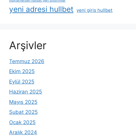
müşterilerden hullbet geri bildirimler
yeni adresi hullbet
yeni giris hullbet
Arşivler
Temmuz 2026
Ekim 2025
Eylül 2025
Haziran 2025
Mayıs 2025
Şubat 2025
Ocak 2025
Aralık 2024