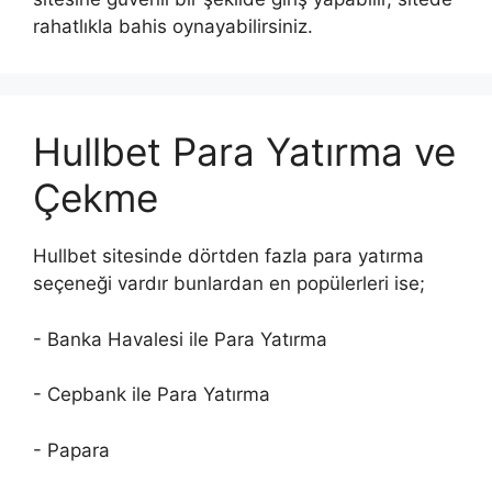
rahatlıkla bahis oynayabilirsiniz.
Hullbet Para Yatırma ve
Çekme
Hullbet sitesinde dörtden fazla para yatırma
seçeneği vardır bunlardan en popülerleri ise;
- Banka Havalesi ile Para Yatırma
- Cepbank ile Para Yatırma
- Papara