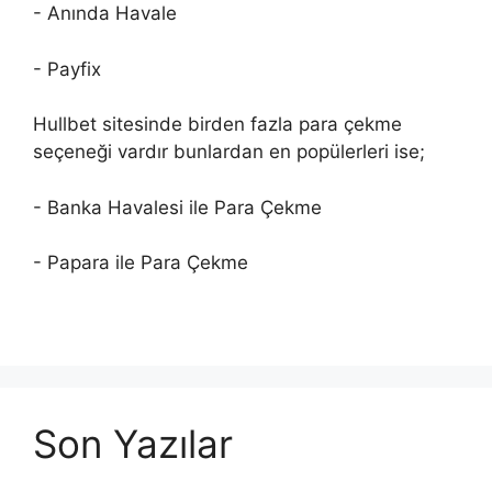
- Anında Havale
- Payfix
Hullbet sitesinde birden fazla para çekme
seçeneği vardır bunlardan en popülerleri ise;
- Banka Havalesi ile Para Çekme
- Papara ile Para Çekme
Son Yazılar