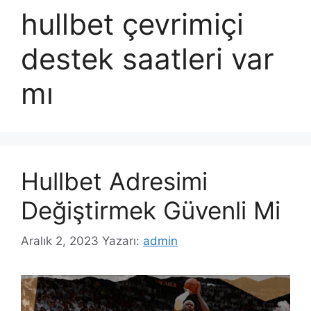
hullbet çevrimiçi
destek saatleri var
mı
Hullbet Adresimi
Değiştirmek Güvenli Mi
Aralık 2, 2023
Yazarı:
admin