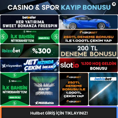
×
Hullbet GİRİŞ İÇİN TIKLAYINIZ!