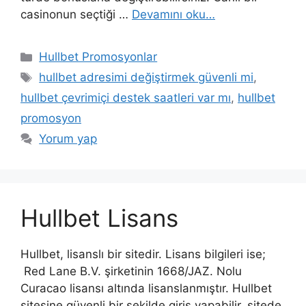
casinonun seçtiği …
Devamını oku…
Kategoriler
Hullbet Promosyonlar
Etiketler
hullbet adresimi değiştirmek güvenli mi
,
hullbet çevrimiçi destek saatleri var mı
,
hullbet
promosyon
Yorum yap
Hullbet Lisans
Hullbet, lisanslı bir sitedir. Lisans bilgileri ise;
Red Lane B.V. şirketinin 1668/JAZ. Nolu
Curacao lisansı altında lisanslanmıştır. Hullbet
sitesine güvenli bir şekilde giriş yapabilir, sitede