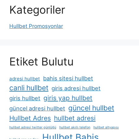
Kategoriler
Hullbet Promosyonlar
Etiket Bulutu
bahis sitesi hullbet
adresi hullbet
canli hullbet
giris adresi hullbet
giris yap hullbet
giris hullbet
güncel hullbet
güncel adresi hullbet
Hullbet Adres
hullbet adresi
hullbet adresi twitter günlüğü
hullbet akıllı telefon
hullbet altyapısı
Hullbet Bahis