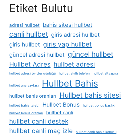
Etiket Bulutu
bahis sitesi hullbet
adresi hullbet
canli hullbet
giris adresi hullbet
giris yap hullbet
giris hullbet
güncel hullbet
güncel adresi hullbet
Hullbet Adres
hullbet adresi
hullbet adresi twitter günlüğü
hullbet akıllı telefon
hullbet altyapısı
Hullbet Bahis
hullbet ana sayfası
Hullbet bahis sitesi
hullbet bahis oranları
Hullbet Bonus
hullbet bahis talebi
hullbet bonus başlıklı
hullbet canli
hullbet bonus oranları
hullbet canli destek
hullbet canli maç izle
hullbet canlı bahis konusu