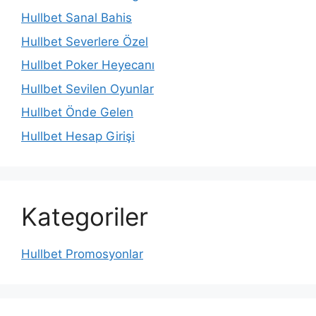
Hullbet Sanal Bahis
Hullbet Severlere Özel
Hullbet Poker Heyecanı
Hullbet Sevilen Oyunlar
Hullbet Önde Gelen
Hullbet Hesap Girişi
Kategoriler
Hullbet Promosyonlar