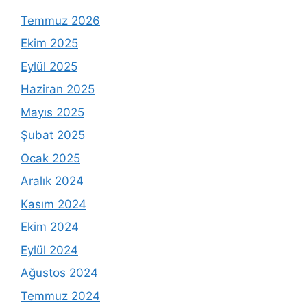
Temmuz 2026
Ekim 2025
Eylül 2025
Haziran 2025
Mayıs 2025
Şubat 2025
Ocak 2025
Aralık 2024
Kasım 2024
Ekim 2024
Eylül 2024
Ağustos 2024
Temmuz 2024