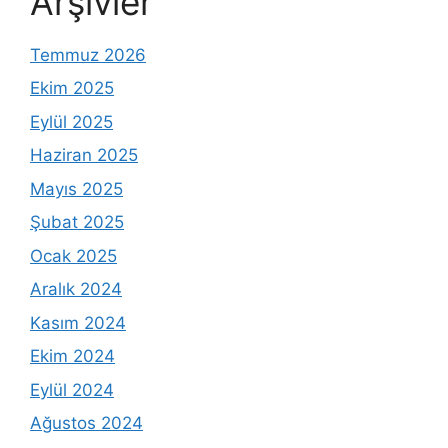
Arşivler
Temmuz 2026
Ekim 2025
Eylül 2025
Haziran 2025
Mayıs 2025
Şubat 2025
Ocak 2025
Aralık 2024
Kasım 2024
Ekim 2024
Eylül 2024
Ağustos 2024