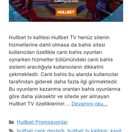
Hullbet tv kalitesi Hullbet TV henüz sitenin
hizmetlerine dahil olmasa da bahis sitesi
kullanıcıları özellikle canlı bahis oyunları
oynarken hizmetler bölümündeki canlı bahis
sistemi aracılığıyla kullanıcıların dikkatini
çekmektedir. Canlı bahis bu alanda kullanıcılar
tarafından giderek daha fazla ilgi görmektedir.
Bu oyunların kazanma oranları bahis oyunlarına
göre daha yüksektir ve sitede yer almayan
Hullbet TV özelliklerinin …
Devamını oku…
Kategoriler
Hullbet Promosyonlar
Etiketler
hullbet canlı desteği
,
hullbet tv kalitesi
,
kayit