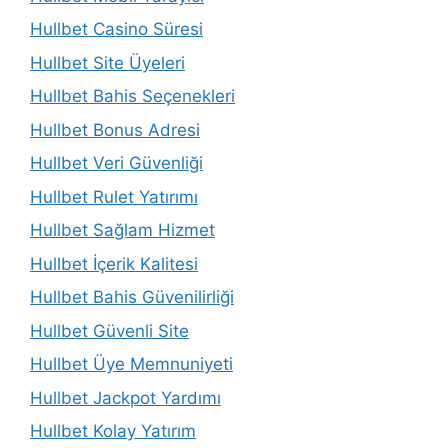
Hullbet Casino Süresi
Hullbet Site Üyeleri
Hullbet Bahis Seçenekleri
Hullbet Bonus Adresi
Hullbet Veri Güvenliği
Hullbet Rulet Yatırımı
Hullbet Sağlam Hizmet
Hullbet İçerik Kalitesi
Hullbet Bahis Güvenilirliği
Hullbet Güvenli Site
Hullbet Üye Memnuniyeti
Hullbet Jackpot Yardımı
Hullbet Kolay Yatırım