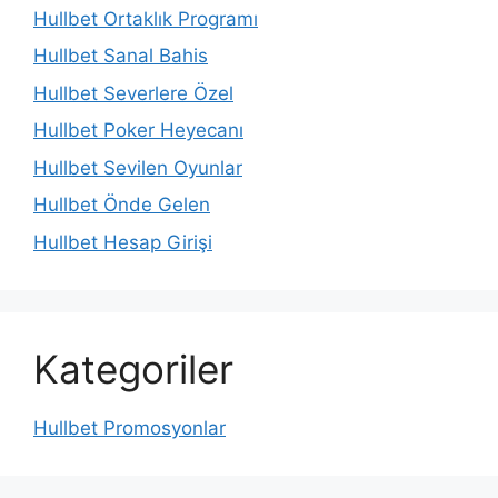
Hullbet Ortaklık Programı
Hullbet Sanal Bahis
Hullbet Severlere Özel
Hullbet Poker Heyecanı
Hullbet Sevilen Oyunlar
Hullbet Önde Gelen
Hullbet Hesap Girişi
Kategoriler
Hullbet Promosyonlar