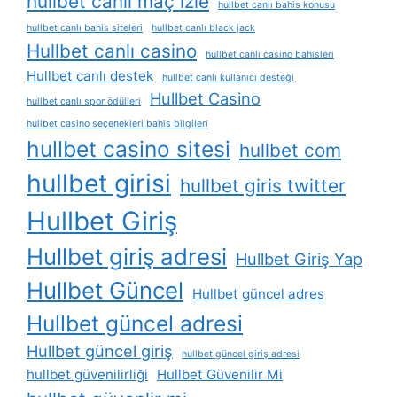
hullbet canli maç izle
hullbet canlı bahis konusu
hullbet canlı bahis siteleri
hullbet canlı black jack
Hullbet canlı casino
hullbet canlı casino bahisleri
Hullbet canlı destek
hullbet canlı kullanıcı desteği
Hullbet Casino
hullbet canlı spor ödülleri
hullbet casino seçenekleri bahis bilgileri
hullbet casino sitesi
hullbet com
hullbet girisi
hullbet giris twitter
Hullbet Giriş
Hullbet giriş adresi
Hullbet Giriş Yap
Hullbet Güncel
Hullbet güncel adres
Hullbet güncel adresi
Hullbet güncel giriş
hullbet güncel giriş adresi
hullbet güvenilirliği
Hullbet Güvenilir Mi