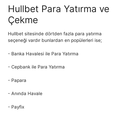
Hullbet Para Yatırma ve
Çekme
Hullbet sitesinde dörtden fazla para yatırma
seçeneği vardır bunlardan en popülerleri ise;
- Banka Havalesi ile Para Yatırma
- Cepbank ile Para Yatırma
- Papara
- Anında Havale
- Payfix