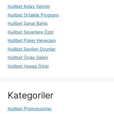
Hullbet Kolay Yatırım
Hullbet Ortaklık Programı
Hullbet Sanal Bahis
Hullbet Severlere Özel
Hullbet Poker Heyecanı
Hullbet Sevilen Oyunlar
Hullbet Önde Gelen
Hullbet Hesap Girişi
Kategoriler
Hullbet Promosyonlar