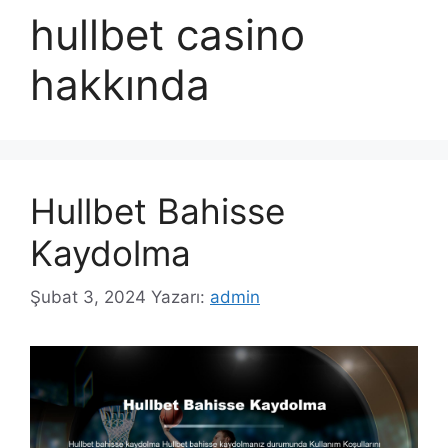
hullbet casino
hakkında
Hullbet Bahisse
Kaydolma
Şubat 3, 2024
Yazarı:
admin