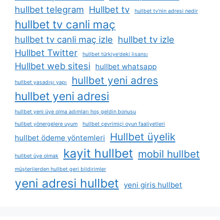
hullbet telegram
Hullbet tv
hullbet tv'nin adresi nedir
hullbet tv canli maç
hullbet tv canli maç izle
hullbet tv izle
Hullbet Twitter
hullbet türkiye'deki lisansı
Hullbet web sitesi
hullbet whatsapp
hullbet yeni adres
hullbet yasadışı yapı
hullbet yeni adresi
hullbet yeni üye olma adımları hoş geldin bonusu
hullbet yönergelere uyum
hullbet çevrimiçi oyun faaliyetleri
Hullbet üyelik
hullbet ödeme yöntemleri
kayit hullbet
mobil hullbet
hullbet üye olmak
müşterilerden hullbet geri bildirimler
yeni adresi hullbet
yeni giris hullbet