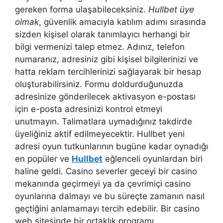
gereken forma ulaşabileceksiniz.
Hullbet üye
olmak
, güvenlik amacıyla katılım adımı sırasında
sizden kişisel olarak tanımlayıcı herhangi bir
bilgi vermenizi talep etmez. Adınız, telefon
numaranız, adresiniz gibi kişisel bilgilerinizi ve
hatta reklam tercihlerinizi sağlayarak bir hesap
oluşturabilirsiniz. Formu doldurduğunuzda
adresinize gönderilecek aktivasyon e-postası
için e-posta adresinizi kontrol etmeyi
unutmayın. Talimatlara uymadığınız takdirde
üyeliğiniz aktif edilmeyecektir. Hullbet yeni
adresi oyun tutkunlarının bugüne kadar oynadığı
en popüler ve
Hullbet
eğlenceli oyunlardan biri
haline geldi. Casino severler geceyi bir casino
mekanında geçirmeyi ya da çevrimiçi casino
oyunlarına dalmayı ve bu süreçte zamanın nasıl
geçtiğini anlamamayı tercih edebilir. Bir casino
web sitesinde bir ortaklık programı