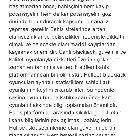
başlatmadan önce, bahisçinin hem kayıp
potansiyelini hem de kar potansiyelini göz
önünde bulundurarak kapsamlı bir analiz
yapması gerekir. Bahis sitelerinde artan
olumsuzluklar ve belirsizlikler nedeniyle dikkatli
olmak ve gelecekte olası maddi kayıplardan
kaçınmak önemlidir. Canlı blackjack, güvenilir ve
kaliteli oyunlarıyla dikkatleri üzerine çeken, her
zaman en tanınmış ve tercih edilen bahis
platformlarından biri olmuştur. Hullbet blackjack
oyuncuları ayrıntılı istatistiklere sahip kart
oyunlarının keyfini çıkarabilirler, bu nedenle
casino oyunu turuna katılmadan önce kart
oyunları hakkında bilgi toplamaları önemlidir.
Bahis platformları arasında sıklıkla gerekli olan
lisans bilgilerinin paylaşılması, bahisçilerin
Hullbet slot seçimlerine olan güvenini de ön
plana çıkarıyor. Hem hevesli casino severler