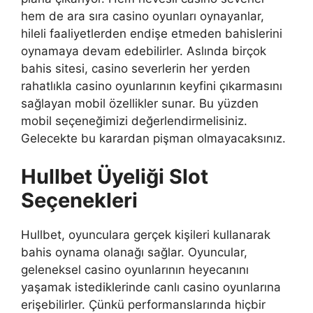
hem de ara sıra casino oyunları oynayanlar,
hileli faaliyetlerden endişe etmeden bahislerini
oynamaya devam edebilirler. Aslında birçok
bahis sitesi, casino severlerin her yerden
rahatlıkla casino oyunlarının keyfini çıkarmasını
sağlayan mobil özellikler sunar. Bu yüzden
mobil seçeneğimizi değerlendirmelisiniz.
Gelecekte bu karardan pişman olmayacaksınız.
Hullbet Üyeliği Slot
Seçenekleri
Hullbet, oyunculara gerçek kişileri kullanarak
bahis oynama olanağı sağlar. Oyuncular,
geleneksel casino oyunlarının heyecanını
yaşamak istediklerinde canlı casino oyunlarına
erişebilirler. Çünkü performanslarında hiçbir