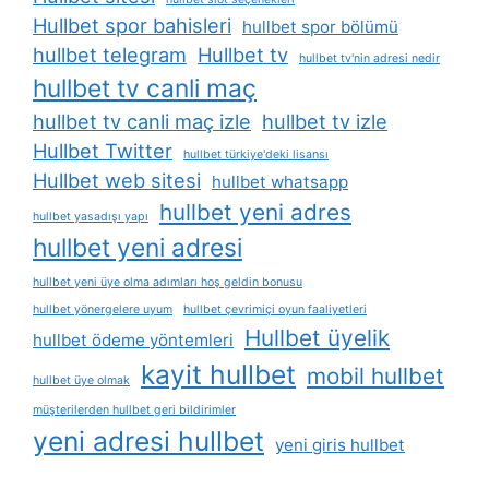
Hullbet spor bahisleri
hullbet spor bölümü
hullbet telegram
Hullbet tv
hullbet tv'nin adresi nedir
hullbet tv canli maç
hullbet tv canli maç izle
hullbet tv izle
Hullbet Twitter
hullbet türkiye'deki lisansı
Hullbet web sitesi
hullbet whatsapp
hullbet yeni adres
hullbet yasadışı yapı
hullbet yeni adresi
hullbet yeni üye olma adımları hoş geldin bonusu
hullbet yönergelere uyum
hullbet çevrimiçi oyun faaliyetleri
Hullbet üyelik
hullbet ödeme yöntemleri
kayit hullbet
mobil hullbet
hullbet üye olmak
müşterilerden hullbet geri bildirimler
yeni adresi hullbet
yeni giris hullbet