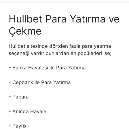
Hullbet Para Yatırma ve
Çekme
Hullbet sitesinde dörtden fazla para yatırma
seçeneği vardır bunlardan en popülerleri ise;
- Banka Havalesi ile Para Yatırma
- Cepbank ile Para Yatırma
- Papara
- Anında Havale
- Payfix