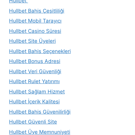
Hullbet
Hullbet Bahis Çeşitliliği
Hullbet Mobil Tarayıcı
Hullbet Casino Süresi
Hullbet Site Üyeleri
Hullbet Bahis Seçenekleri
Hullbet Bonus Adresi
Hullbet Veri Güvenliği
Hullbet Rulet Yatırımı
Hullbet Sağlam Hizmet
Hullbet İçerik Kalitesi
Hullbet Bahis Güvenilirliği
Hullbet Güvenli Site
Hullbet Üye Memnuniyeti