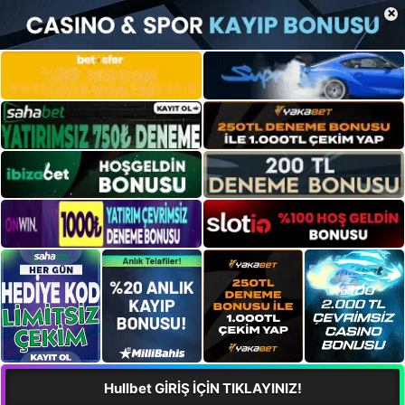
×
Hullbet GİRİŞ İÇİN TIKLAYINIZ!