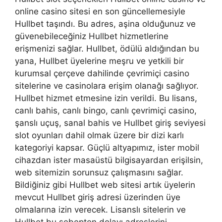
online casino sitesi en son güncellemesiyle
Hullbet taşındı. Bu adres, aşina olduğunuz ve
güvenebileceğiniz Hullbet hizmetlerine
erişmenizi sağlar. Hullbet, ödülü aldığından bu
yana, Hullbet üyelerine meşru ve yetkili bir
kurumsal çerçeve dahilinde çevrimiçi casino
sitelerine ve casinolara erişim olanağı sağlıyor.
Hullbet hizmet etmesine izin verildi. Bu lisans,
canlı bahis, canlı bingo, canlı çevrimiçi casino,
şanslı uçuş, sanal bahis ve Hullbet giriş seviyesi
slot oyunları dahil olmak üzere bir dizi karlı
kategoriyi kapsar. Güçlü altyapımız, ister mobil
cihazdan ister masaüstü bilgisayardan erişilsin,
web sitemizin sorunsuz çalışmasını sağlar.
Bildiğiniz gibi Hullbet web sitesi artık üyelerin
mevcut Hullbet giriş adresi üzerinden üye
olmalarına izin verecek. Lisanslı sitelerin ve