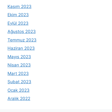
Kasım 2023
Ekim 2023
Eylül 2023
Ağustos 2023
Temmuz 2023
Haziran 2023
Mayıs 2023
Nisan 2023
Mart 2023
Şubat 2023
Ocak 2023
Aralık 2022