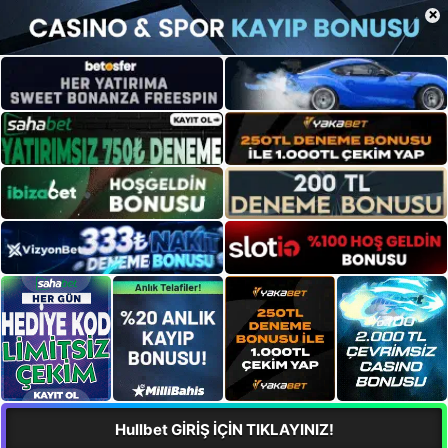
×
Hullbet GİRİŞ İÇİN TIKLAYINIZ!