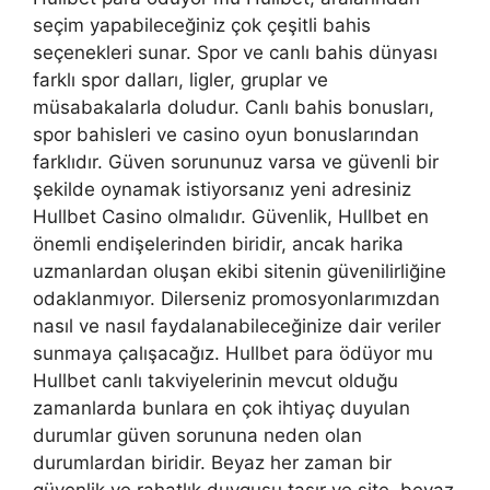
seçim yapabileceğiniz çok çeşitli bahis
seçenekleri sunar. Spor ve canlı bahis dünyası
farklı spor dalları, ligler, gruplar ve
müsabakalarla doludur. Canlı bahis bonusları,
spor bahisleri ve casino oyun bonuslarından
farklıdır. Güven sorununuz varsa ve güvenli bir
şekilde oynamak istiyorsanız yeni adresiniz
Hullbet Casino olmalıdır. Güvenlik, Hullbet en
önemli endişelerinden biridir, ancak harika
uzmanlardan oluşan ekibi sitenin güvenilirliğine
odaklanmıyor. Dilerseniz promosyonlarımızdan
nasıl ve nasıl faydalanabileceğinize dair veriler
sunmaya çalışacağız. Hullbet para ödüyor mu
Hullbet canlı takviyelerinin mevcut olduğu
zamanlarda bunlara en çok ihtiyaç duyulan
durumlar güven sorununa neden olan
durumlardan biridir. Beyaz her zaman bir