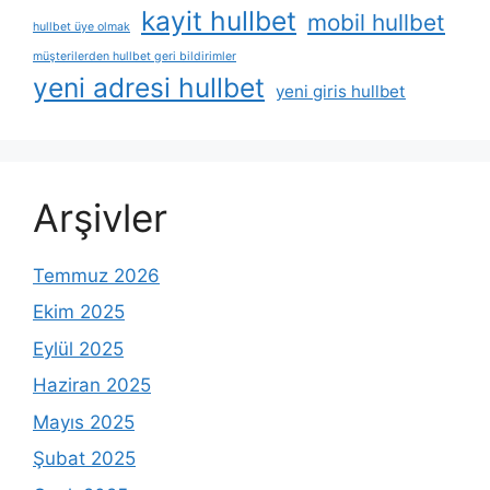
kayit hullbet
mobil hullbet
hullbet üye olmak
müşterilerden hullbet geri bildirimler
yeni adresi hullbet
yeni giris hullbet
Arşivler
Temmuz 2026
Ekim 2025
Eylül 2025
Haziran 2025
Mayıs 2025
Şubat 2025