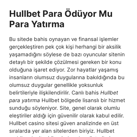
Hullbet Para Ödüyor Mu
Para Yatırma
Bu sitede bahis oynayan ve finansal işlemler
gerçekleştiren pek çok kişi herhangi bir aksilik
yaşamadığını söylese de bazı oyuncular sitenin
detaylı bir şekilde çözülmesi gereken bir konu
olduğuna işaret ediyor. Zor hayatlar yaşamış
insanların olumsuz duygularına bakıldığında bu
olumsuz duygular genellikle yoksunluk
belirtileriyle ilişkilendirilir. Canlı bahis
Hullbet
para yatırma
Hullbet bölgede lisanslı bir hizmet
sunduğu söyleniyor. Site, genel olarak olumlu
eleştiriler aldığı için güvenilir olarak kabul edilir.
Hullbet casino sitesi güven analizinde en üst
sıralarda yer alan sitelerden biriyiz. Hullbet