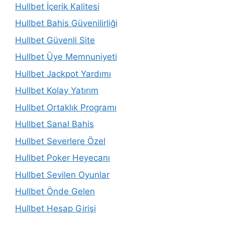
Hullbet İçerik Kalitesi
Hullbet Bahis Güvenilirliği
Hullbet Güvenli Site
Hullbet Üye Memnuniyeti
Hullbet Jackpot Yardımı
Hullbet Kolay Yatırım
Hullbet Ortaklık Programı
Hullbet Sanal Bahis
Hullbet Severlere Özel
Hullbet Poker Heyecanı
Hullbet Sevilen Oyunlar
Hullbet Önde Gelen
Hullbet Hesap Girişi