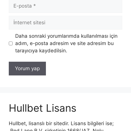
E-
posta
İnternet
sitesi
Daha sonraki yorumlarımda kullanılması için
adım, e-posta adresim ve site adresim bu
tarayıcıya kaydedilsin.
Hullbet Lisans
Hullbet, lisanslı bir sitedir. Lisans bilgileri ise;
Red Lane B.V. şirketinin 1668/JAZ. Nolu