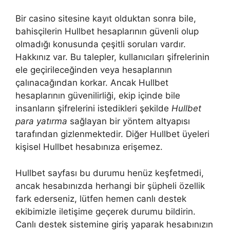
Bir casino sitesine kayıt olduktan sonra bile,
bahisçilerin Hullbet hesaplarının güvenli olup
olmadığı konusunda çeşitli soruları vardır.
Hakkınız var. Bu talepler, kullanıcıları şifrelerinin
ele geçirileceğinden veya hesaplarının
çalınacağından korkar. Ancak Hullbet
hesaplarının güvenilirliği, ekip içinde bile
insanların şifrelerini istedikleri şekilde
Hullbet
para yatırma
sağlayan bir yöntem altyapısı
tarafından gizlenmektedir. Diğer Hullbet üyeleri
kişisel Hullbet hesabınıza erişemez.
Hullbet sayfası bu durumu henüz keşfetmedi,
ancak hesabınızda herhangi bir şüpheli özellik
fark ederseniz, lütfen hemen canlı destek
ekibimizle iletişime geçerek durumu bildirin.
Canlı destek sistemine giriş yaparak hesabınızın