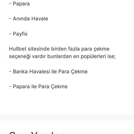
- Papara
- Anında Havale
- Payfix
Hullbet sitesinde birden fazla para çekme
seçeneği vardır bunlardan en popülerleri ise;
- Banka Havalesi ile Para Çekme
- Papara ile Para Çekme