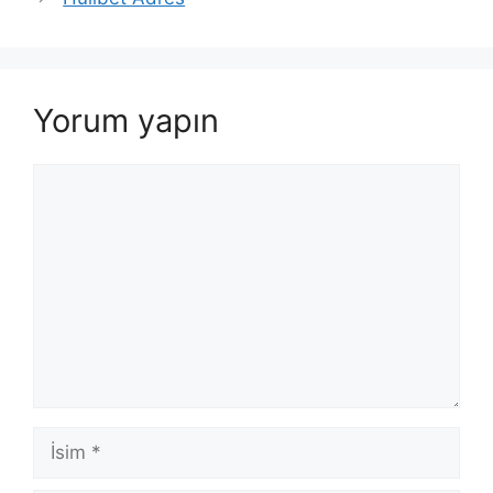
Yorum yapın
Yorum
İsim