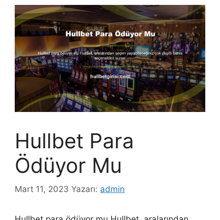
Hullbet Para
Ödüyor Mu
Mart 11, 2023
Yazarı:
admin
Hullbet para ödüyor mu Hullbet, aralarından