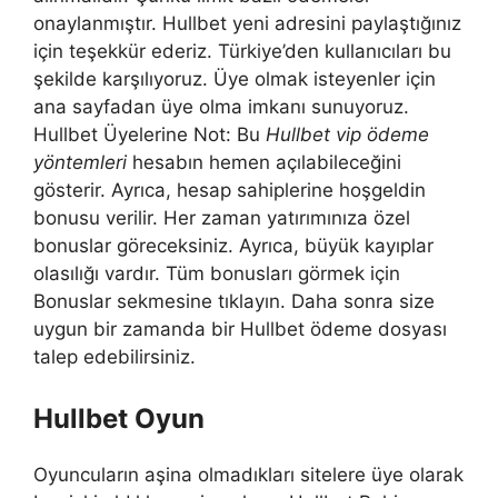
onaylanmıştır. Hullbet yeni adresini paylaştığınız
için teşekkür ederiz. Türkiye’den kullanıcıları bu
şekilde karşılıyoruz. Üye olmak isteyenler için
ana sayfadan üye olma imkanı sunuyoruz.
Hullbet Üyelerine Not: Bu
Hullbet vip ödeme
yöntemleri
hesabın hemen açılabileceğini
gösterir. Ayrıca, hesap sahiplerine hoşgeldin
bonusu verilir. Her zaman yatırımınıza özel
bonuslar göreceksiniz. Ayrıca, büyük kayıplar
olasılığı vardır. Tüm bonusları görmek için
Bonuslar sekmesine tıklayın. Daha sonra size
uygun bir zamanda bir Hullbet ödeme dosyası
talep edebilirsiniz.
Hullbet Oyun
Oyuncuların aşina olmadıkları sitelere üye olarak