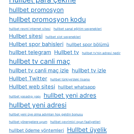
hullbet promosyon
hullbet promosyon kodu
hullbet resmi i̇nternet sitesi
hullbet sanal eğitim seçenekleri
Hullbet sitesi
hullbet slot seçenekleri
Hullbet spor bahisleri
hullbet spor bölümü
hullbet telegram
Hullbet tv
hullbet tv'nin adresi nedir
hullbet tv canli maç
hullbet tv canli maç izle
hullbet tv izle
Hullbet Twitter
hullbet türkiye'deki lisansı
Hullbet web sitesi
hullbet whatsapp
hullbet yeni adres
hullbet yasadışı yapı
hullbet yeni adresi
hullbet yeni üye olma adımları hoş geldin bonusu
hullbet yönergelere uyum
hullbet çevrimiçi oyun faaliyetleri
Hullbet üyelik
hullbet ödeme yöntemleri