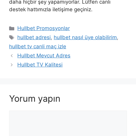
daha hiçbir şey yapamıyorlar. Lütfen canlı
destek hattımızla iletişime geçiniz.
Kategoriler
Hullbet Promosyonlar
Etiketler
hullbet adresi
,
hullbet nasıl üye olabilirim
,
hullbet tv canli maç izle
Hullbet Mevcut Adres
Hullbet TV Kalitesi
Yorum yapın
Yorum