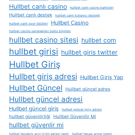
Hullbet canlı casino
hullbet canlı casino bahisleri
Hullbet canlı destek
hullbet canlı kullanıcı desteği
Hullbet Casino
hullbet canlı spor ödülleri
hullbet casino seçenekleri bahis bilgileri
hullbet casino sitesi
hullbet com
hullbet girisi
hullbet giris twitter
Hullbet Giriş
Hullbet giriş adresi
Hullbet Giriş Yap
Hullbet Güncel
Hullbet güncel adres
Hullbet güncel adresi
Hullbet güncel giriş
hullbet güncel giriş adresi
hullbet güvenilirliği
Hullbet Güvenilir Mi
hullbet güvenlir mi
hullbet hesabını açın tv'nin adresi nedir
hullbet hesap açma i̇şlemi