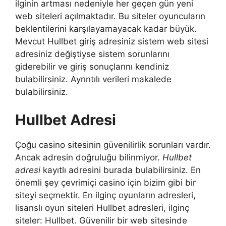
ilginin artması nedeniyle her geçen gün yeni
web siteleri açılmaktadır. Bu siteler oyuncuların
beklentilerini karşılayamayacak kadar büyük.
Mevcut Hullbet giriş adresiniz sistem web sitesi
adresiniz değiştiyse sistem sorunlarını
giderebilir ve giriş sonuçlarını kendiniz
bulabilirsiniz. Ayrıntılı verileri makalede
bulabilirsiniz.
Hullbet Adresi
Çoğu casino sitesinin güvenilirlik sorunları vardır.
Ancak adresin doğruluğu bilinmiyor.
Hullbet
adresi
kayıtlı adresini burada bulabilirsiniz. En
önemli şey çevrimiçi casino için bizim gibi bir
siteyi seçmektir. En ilginç oyunların adresleri,
lisanslı oyun siteleri Hullbet adresleri, ilginç
siteler: Hullbet. Güvenilir bir web sitesinde