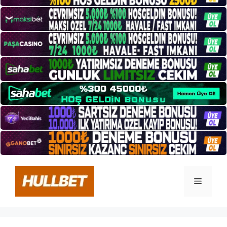
İçeriğe
atla
Menü