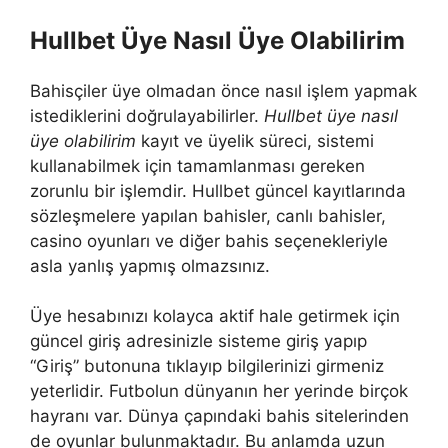
Hullbet Üye Nasıl Üye Olabilirim
Bahisçiler üye olmadan önce nasıl işlem yapmak
istediklerini doğrulayabilirler.
Hullbet üye nasıl
üye olabilirim
kayıt ve üyelik süreci, sistemi
kullanabilmek için tamamlanması gereken
zorunlu bir işlemdir. Hullbet güncel kayıtlarında
sözleşmelere yapılan bahisler, canlı bahisler,
casino oyunları ve diğer bahis seçenekleriyle
asla yanlış yapmış olmazsınız.
Üye hesabınızı kolayca aktif hale getirmek için
güncel giriş adresinizle sisteme giriş yapıp
“Giriş” butonuna tıklayıp bilgilerinizi girmeniz
yeterlidir. Futbolun dünyanın her yerinde birçok
hayranı var. Dünya çapındaki bahis sitelerinden
de oyunlar bulunmaktadır. Bu anlamda uzun