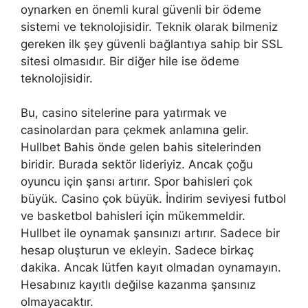
oynarken en önemli kural güvenli bir ödeme
sistemi ve teknolojisidir. Teknik olarak bilmeniz
gereken ilk şey güvenli bağlantıya sahip bir SSL
sitesi olmasıdır. Bir diğer hile ise ödeme
teknolojisidir.
Bu, casino sitelerine para yatırmak ve
casinolardan para çekmek anlamına gelir.
Hullbet Bahis önde gelen bahis sitelerinden
biridir. Burada sektör lideriyiz. Ancak çoğu
oyuncu için şansı artırır. Spor bahisleri çok
büyük. Casino çok büyük. İndirim seviyesi futbol
ve basketbol bahisleri için mükemmeldir.
Hullbet ile oynamak şansınızı artırır. Sadece bir
hesap oluşturun ve ekleyin. Sadece birkaç
dakika. Ancak lütfen kayıt olmadan oynamayın.
Hesabınız kayıtlı değilse kazanma şansınız
olmayacaktır.