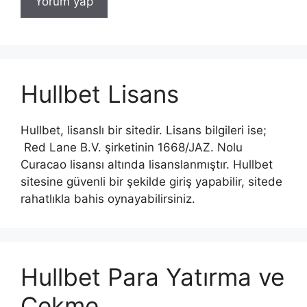
Hullbet Lisans
Hullbet, lisanslı bir sitedir. Lisans bilgileri ise;
Red Lane B.V. şirketinin 1668/JAZ. Nolu
Curacao lisansı altında lisanslanmıştır. Hullbet
sitesine güvenli bir şekilde giriş yapabilir, sitede
rahatlıkla bahis oynayabilirsiniz.
Hullbet Para Yatırma ve
Çekme