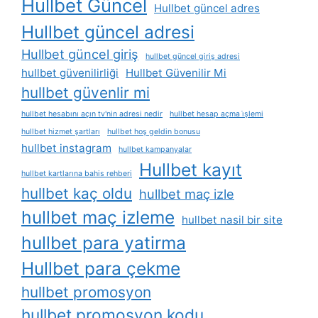
Hullbet Güncel
Hullbet güncel adres
Hullbet güncel adresi
Hullbet güncel giriş
hullbet güncel giriş adresi
hullbet güvenilirliği
Hullbet Güvenilir Mi
hullbet güvenlir mi
hullbet hesabını açın tv'nin adresi nedir
hullbet hesap açma i̇şlemi
hullbet hizmet şartları
hullbet hoş geldin bonusu
hullbet instagram
hullbet kampanyalar
Hullbet kayıt
hullbet kartlarına bahis rehberi
hullbet kaç oldu
hullbet maç izle
hullbet maç izleme
hullbet nasil bir site
hullbet para yatirma
Hullbet para çekme
hullbet promosyon
hullbet promosyon kodu