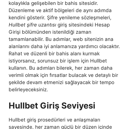
kolaylıkla gelişebilen bir bahis sitesidir.
Düzenleme ve aktif bölgeleri de aynı adımda
kendini gösterir. Şifre yenileme sözleşmeleri,
Hullbet şifre uzantısı
giriş sitesindeki Hesap
Girişi bölümünden istenildiği zaman
tamamlanabilir. Bu adımlar, web sitenizin ana
alanlarını daha iyi anlamanıza yardımcı olacaktır.
Rahat ve düzenli bir bahis alanı kurmak
istiyorsanız, sorunsuz bir işlem için Hullbet
kullanın. Bu adımları bilerek, her zaman daha
verimli olmak için fırsatlar bulacak ve detaylı bir
şekilde devam etmenizi sağlayacak bir tempo
belirleyeceksiniz.
Hullbet Giriş Seviyesi
Hullbet giriş prosedürleri ve anlaşmaları
sayesinde, her zaman güçlü bir düzen içinde