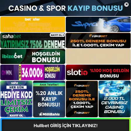
×
Hullbet GİRİŞ İÇİN TIKLAYINIZ!