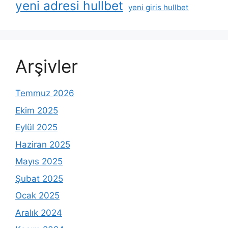
yeni adresi hullbet
yeni giris hullbet
Arşivler
Temmuz 2026
Ekim 2025
Eylül 2025
Haziran 2025
Mayıs 2025
Şubat 2025
Ocak 2025
Aralık 2024