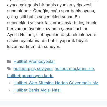
ayrıca çok geniş bir bahis oyunları yelpazesi
sunmaktadır. Örneğin, çoğu spor bahis oyunu,
çok çeşitli bahis seçenekleri sunar. Bu
seçenekleri yüksek faiz oranlarıyla birleştirmek
her zaman üyenin kazanma şansını arttırır.
Ayrıca Hullbet, slot oyunları başta olmak üzere
casino oyunlarına da bahis yaparak büyük
kazanma fırsatı da sunuyor.
Kategoriler
Hullbet Promosyonlar
Etiketler
hullbet giriş seviyesi
,
hullbet maçlarını i̇zle
,
hullbet promosyon kodu
Hullbet Web Sitesine Neden Güvenmelisiniz
Hullbet Bahis Algısı Nasıl