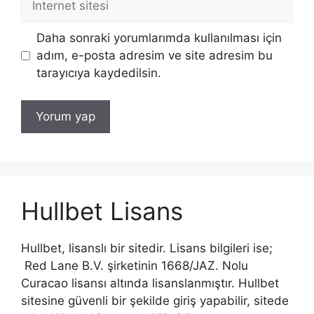
sitesi
Daha sonraki yorumlarımda kullanılması için
adım, e-posta adresim ve site adresim bu
tarayıcıya kaydedilsin.
Hullbet Lisans
Hullbet, lisanslı bir sitedir. Lisans bilgileri ise;
Red Lane B.V. şirketinin 1668/JAZ. Nolu
Curacao lisansı altında lisanslanmıştır. Hullbet
sitesine güvenli bir şekilde giriş yapabilir, sitede