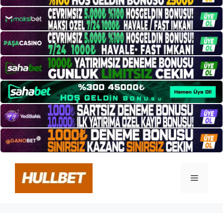
İçeriğe
atla
Menü