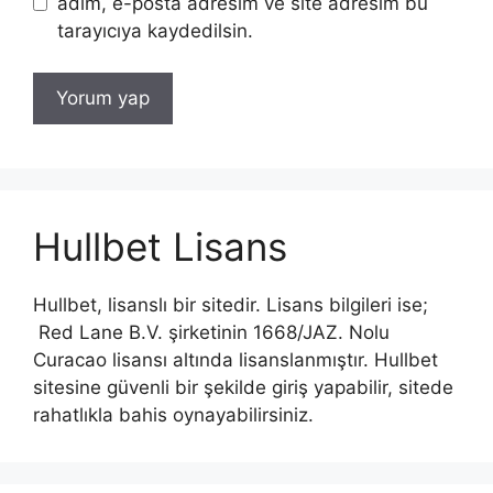
adım, e-posta adresim ve site adresim bu
tarayıcıya kaydedilsin.
Hullbet Lisans
Hullbet, lisanslı bir sitedir. Lisans bilgileri ise;
Red Lane B.V. şirketinin 1668/JAZ. Nolu
Curacao lisansı altında lisanslanmıştır. Hullbet
sitesine güvenli bir şekilde giriş yapabilir, sitede
rahatlıkla bahis oynayabilirsiniz.