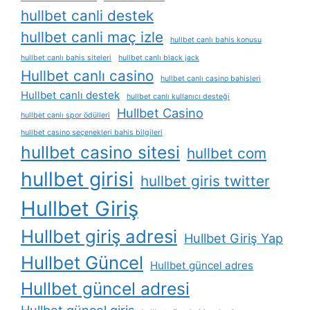
hullbet canli destek
hullbet canli maç izle
hullbet canlı bahis konusu
hullbet canlı bahis siteleri
hullbet canlı black jack
Hullbet canlı casino
hullbet canlı casino bahisleri
Hullbet canlı destek
hullbet canlı kullanıcı desteği
Hullbet Casino
hullbet canlı spor ödülleri
hullbet casino seçenekleri bahis bilgileri
hullbet casino sitesi
hullbet com
hullbet girisi
hullbet giris twitter
Hullbet Giriş
Hullbet giriş adresi
Hullbet Giriş Yap
Hullbet Güncel
Hullbet güncel adres
Hullbet güncel adresi
Hullbet güncel giriş