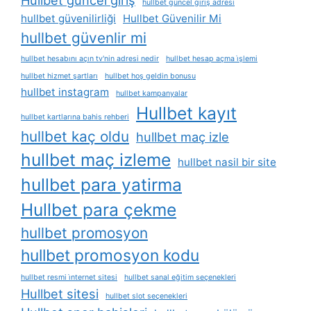
hullbet güncel giriş adresi
hullbet güvenilirliği
Hullbet Güvenilir Mi
hullbet güvenlir mi
hullbet hesabını açın tv'nin adresi nedir
hullbet hesap açma i̇şlemi
hullbet hizmet şartları
hullbet hoş geldin bonusu
hullbet instagram
hullbet kampanyalar
Hullbet kayıt
hullbet kartlarına bahis rehberi
hullbet kaç oldu
hullbet maç izle
hullbet maç izleme
hullbet nasil bir site
hullbet para yatirma
Hullbet para çekme
hullbet promosyon
hullbet promosyon kodu
hullbet resmi i̇nternet sitesi
hullbet sanal eğitim seçenekleri
Hullbet sitesi
hullbet slot seçenekleri