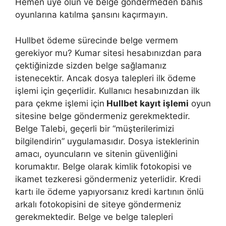
Hemen üye olun ve belge göndermeden bahis
oyunlarına katılma şansını kaçırmayın.
Hullbet ödeme sürecinde belge vermem
gerekiyor mu? Kumar sitesi hesabınızdan para
çektiğinizde sizden belge sağlamanız
istenecektir. Ancak dosya talepleri ilk ödeme
işlemi için geçerlidir. Kullanıcı hesabınızdan ilk
para çekme işlemi için
Hullbet kayıt işlemi
oyun
sitesine belge göndermeniz gerekmektedir.
Belge Talebi, geçerli bir “müşterilerimizi
bilgilendirin” uygulamasıdır. Dosya isteklerinin
amacı, oyuncuların ve sitenin güvenliğini
korumaktır. Belge olarak kimlik fotokopisi ve
ikamet tezkeresi göndermeniz yeterlidir. Kredi
kartı ile ödeme yapıyorsanız kredi kartının önlü
arkalı fotokopisini de siteye göndermeniz
gerekmektedir. Belge ve belge talepleri