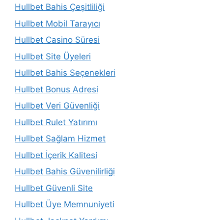
Hullbet Bahis Çeşitliliği
Hullbet Mobil Tarayıcı
Hullbet Casino Süresi
Hullbet Site Üyeleri
Hullbet Bahis Seçenekleri
Hullbet Bonus Adresi
Hullbet Veri Güvenliği
Hullbet Rulet Yatırımı
Hullbet Sağlam Hizmet
Hullbet İçerik Kalitesi
Hullbet Bahis Güvenilirliği
Hullbet Güvenli Site
Hullbet Üye Memnuniyeti