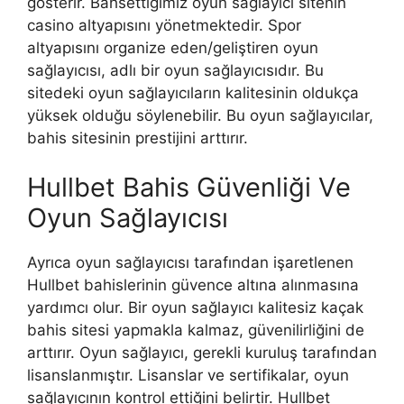
gösterir. Bahsettiğimiz oyun sağlayıcı sitenin
casino altyapısını yönetmektedir. Spor
altyapısını organize eden/geliştiren oyun
sağlayıcısı, adlı bir oyun sağlayıcısıdır. Bu
sitedeki oyun sağlayıcıların kalitesinin oldukça
yüksek olduğu söylenebilir. Bu oyun sağlayıcılar,
bahis sitesinin prestijini arttırır.
Hullbet Bahis Güvenliği Ve
Oyun Sağlayıcısı
Ayrıca oyun sağlayıcısı tarafından işaretlenen
Hullbet bahislerinin güvence altına alınmasına
yardımcı olur. Bir oyun sağlayıcı kalitesiz kaçak
bahis sitesi yapmakla kalmaz, güvenilirliğini de
arttırır. Oyun sağlayıcı, gerekli kuruluş tarafından
lisanslanmıştır. Lisanslar ve sertifikalar, oyun
sağlayıcının kontrol ettiğini belirtir. Hullbet