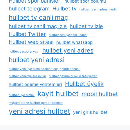
Hullbet spor bahisleri
hullbet spor bölümü
hullbet telegram
Hullbet tv
hullbet tv'nin adresi nedir
hullbet tv canli maç
hullbet tv canli maç izle
hullbet tv izle
Hullbet Twitter
hullbet türkiye'deki lisansı
Hullbet web sitesi
hullbet whatsapp
hullbet yeni adres
hullbet yasadışı yapı
hullbet yeni adresi
hullbet yeni üye olma adımları hoş geldin bonusu
hullbet yönergelere uyum
hullbet çevrimiçi oyun faaliyetleri
Hullbet üyelik
hullbet ödeme yöntemleri
kayit hullbet
mobil hullbet
hullbet üye olmak
müşterilerden hullbet geri bildirimler
yeni adresi hullbet
yeni giris hullbet