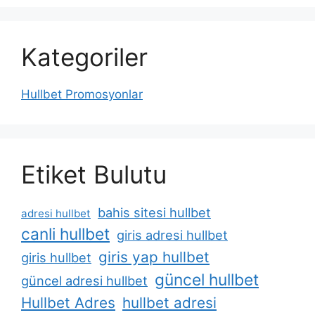
Kategoriler
Hullbet Promosyonlar
Etiket Bulutu
bahis sitesi hullbet
adresi hullbet
canli hullbet
giris adresi hullbet
giris yap hullbet
giris hullbet
güncel hullbet
güncel adresi hullbet
Hullbet Adres
hullbet adresi