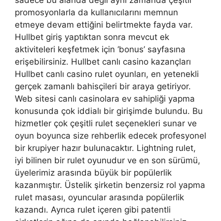
sadece bu alanda değil aynı zamanda çeşitli
promosyonlarla da kullanıcılarını memnun
etmeye devam ettiğini belirtmekte fayda var.
Hullbet giriş yaptıktan sonra mevcut ek
aktiviteleri keşfetmek için ‘bonus’ sayfasına
erişebilirsiniz. Hullbet canlı casino kazançları
Hullbet canlı casino rulet oyunları, en yetenekli
gerçek zamanlı bahisçileri bir araya getiriyor.
Web sitesi canlı casinolara ev sahipliği yapma
konusunda çok iddialı bir girişimde bulundu. Bu
hizmetler çok çeşitli rulet seçenekleri sunar ve
oyun boyunca size rehberlik edecek profesyonel
bir krupiyer hazır bulunacaktır. Lightning rulet,
iyi bilinen bir rulet oyunudur ve en son sürümü,
üyelerimiz arasında büyük bir popülerlik
kazanmıştır. Üstelik şirketin benzersiz rol yapma
rulet masası, oyuncular arasında popülerlik
kazandı. Ayrıca rulet içeren gibi patentli