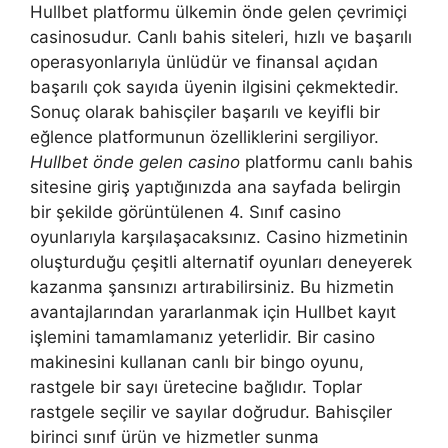
Hullbet platformu ülkemin önde gelen çevrimiçi
casinosudur. Canlı bahis siteleri, hızlı ve başarılı
operasyonlarıyla ünlüdür ve finansal açıdan
başarılı çok sayıda üyenin ilgisini çekmektedir.
Sonuç olarak bahisçiler başarılı ve keyifli bir
eğlence platformunun özelliklerini sergiliyor.
Hullbet önde gelen casino
platformu canlı bahis
sitesine giriş yaptığınızda ana sayfada belirgin
bir şekilde görüntülenen 4. Sınıf casino
oyunlarıyla karşılaşacaksınız. Casino hizmetinin
oluşturduğu çeşitli alternatif oyunları deneyerek
kazanma şansınızı artırabilirsiniz. Bu hizmetin
avantajlarından yararlanmak için Hullbet kayıt
işlemini tamamlamanız yeterlidir. Bir casino
makinesini kullanan canlı bir bingo oyunu,
rastgele bir sayı üretecine bağlıdır. Toplar
rastgele seçilir ve sayılar doğrudur. Bahisçiler
birinci sınıf ürün ve hizmetler sunma