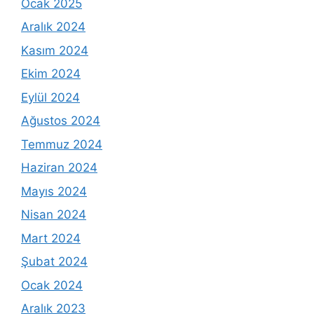
Ocak 2025
Aralık 2024
Kasım 2024
Ekim 2024
Eylül 2024
Ağustos 2024
Temmuz 2024
Haziran 2024
Mayıs 2024
Nisan 2024
Mart 2024
Şubat 2024
Ocak 2024
Aralık 2023