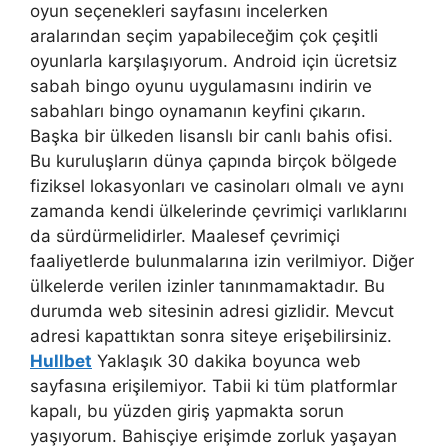
oyun seçenekleri sayfasını incelerken
aralarından seçim yapabileceğim çok çeşitli
oyunlarla karşılaşıyorum. Android için ücretsiz
sabah bingo oyunu uygulamasını indirin ve
sabahları bingo oynamanın keyfini çıkarın.
Başka bir ülkeden lisanslı bir canlı bahis ofisi.
Bu kuruluşların dünya çapında birçok bölgede
fiziksel lokasyonları ve casinoları olmalı ve aynı
zamanda kendi ülkelerinde çevrimiçi varlıklarını
da sürdürmelidirler. Maalesef çevrimiçi
faaliyetlerde bulunmalarına izin verilmiyor. Diğer
ülkelerde verilen izinler tanınmamaktadır. Bu
durumda web sitesinin adresi gizlidir. Mevcut
adresi kapattıktan sonra siteye erişebilirsiniz.
Hullbet
Yaklaşık 30 dakika boyunca web
sayfasına erişilemiyor. Tabii ki tüm platformlar
kapalı, bu yüzden giriş yapmakta sorun
yaşıyorum. Bahisçiye erişimde zorluk yaşayan