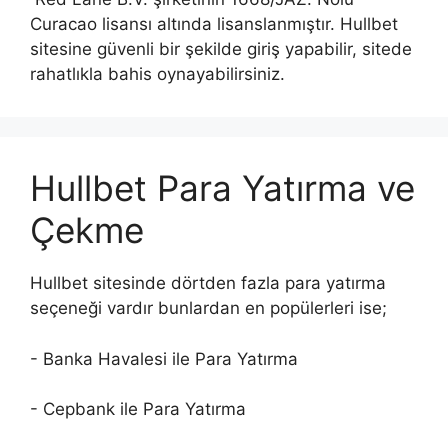
Curacao lisansı altında lisanslanmıştır. Hullbet
sitesine güvenli bir şekilde giriş yapabilir, sitede
rahatlıkla bahis oynayabilirsiniz.
Hullbet Para Yatırma ve
Çekme
Hullbet sitesinde dörtden fazla para yatırma
seçeneği vardır bunlardan en popülerleri ise;
- Banka Havalesi ile Para Yatırma
- Cepbank ile Para Yatırma