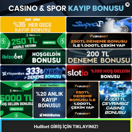
×
Hullbet GİRİŞ İÇİN TIKLAYINIZ!