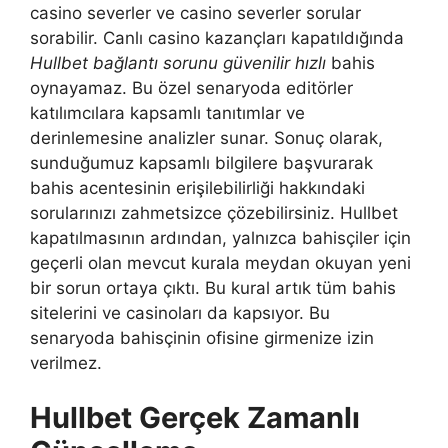
casino severler ve casino severler sorular
sorabilir. Canlı casino kazançları kapatıldığında
Hullbet bağlantı sorunu güvenilir hızlı
bahis
oynayamaz. Bu özel senaryoda editörler
katılımcılara kapsamlı tanıtımlar ve
derinlemesine analizler sunar. Sonuç olarak,
sunduğumuz kapsamlı bilgilere başvurarak
bahis acentesinin erişilebilirliği hakkındaki
sorularınızı zahmetsizce çözebilirsiniz. Hullbet
kapatılmasının ardından, yalnızca bahisçiler için
geçerli olan mevcut kurala meydan okuyan yeni
bir sorun ortaya çıktı. Bu kural artık tüm bahis
sitelerini ve casinoları da kapsıyor. Bu
senaryoda bahisçinin ofisine girmenize izin
verilmez.
Hullbet Gerçek Zamanlı