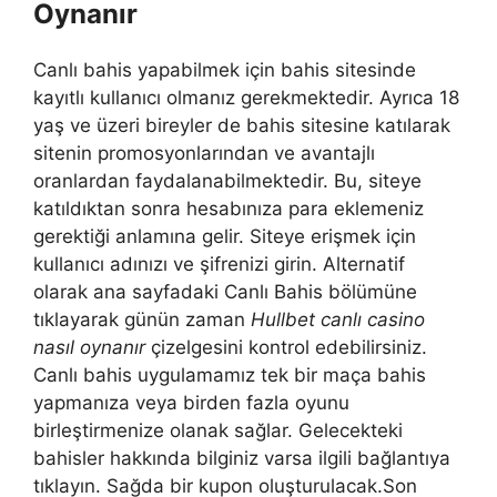
Oynanır
Canlı bahis yapabilmek için bahis sitesinde
kayıtlı kullanıcı olmanız gerekmektedir. Ayrıca 18
yaş ve üzeri bireyler de bahis sitesine katılarak
sitenin promosyonlarından ve avantajlı
oranlardan faydalanabilmektedir. Bu, siteye
katıldıktan sonra hesabınıza para eklemeniz
gerektiği anlamına gelir. Siteye erişmek için
kullanıcı adınızı ve şifrenizi girin. Alternatif
olarak ana sayfadaki Canlı Bahis bölümüne
tıklayarak günün zaman
Hullbet canlı casino
nasıl oynanır
çizelgesini kontrol edebilirsiniz.
Canlı bahis uygulamamız tek bir maça bahis
yapmanıza veya birden fazla oyunu
birleştirmenize olanak sağlar. Gelecekteki
bahisler hakkında bilginiz varsa ilgili bağlantıya
tıklayın. Sağda bir kupon oluşturulacak.Son