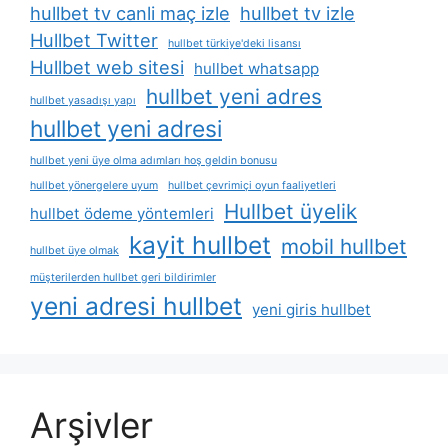
hullbet tv canli maç izle
hullbet tv izle
Hullbet Twitter
hullbet türkiye'deki lisansı
Hullbet web sitesi
hullbet whatsapp
hullbet yeni adres
hullbet yasadışı yapı
hullbet yeni adresi
hullbet yeni üye olma adımları hoş geldin bonusu
hullbet yönergelere uyum
hullbet çevrimiçi oyun faaliyetleri
Hullbet üyelik
hullbet ödeme yöntemleri
kayit hullbet
mobil hullbet
hullbet üye olmak
müşterilerden hullbet geri bildirimler
yeni adresi hullbet
yeni giris hullbet
Arşivler