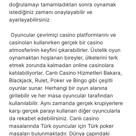
doğrulamayı tamamladıktan sonra oynamak
istediğiniz zamanı onaylayabilir ve
ayarlayabilirsiniz
Oyuncular çevrimiçi casino platformlarını ve
casinoları kullanırken gerçek bir casino
atmosferinin keyfini çıkarabilirler. Üstelik oyun
oynamaktan hoşlanan bireyler, ülkelerini terk
etmek zorunda kalmadan online casinolara
katılabiliyorlar. Canlı Casino Hizmetleri Bakara,
Blackjack, Rulet, Poker ve Bingo gibi çeşitli
oyunlar sunar. Herhangi bir oyun alanına
girilebilir ve her masa oyuncular tarafından
kullanılabilir. Aynı zamanda gerçek krupiyerlere
karşı gerçek parayı kullanan diğer oyuncularla
da rekabet edebilirsiniz. Canlı casino
masalarında Türk oyuncular için Türk poker
masaları bulunmaktadır. Dünya çapındaki