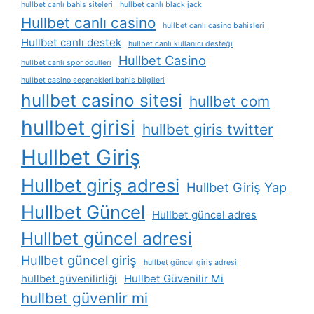
hullbet canlı bahis siteleri
hullbet canlı black jack
Hullbet canlı casino
hullbet canlı casino bahisleri
Hullbet canlı destek
hullbet canlı kullanıcı desteği
Hullbet Casino
hullbet canlı spor ödülleri
hullbet casino seçenekleri bahis bilgileri
hullbet casino sitesi
hullbet com
hullbet girisi
hullbet giris twitter
Hullbet Giriş
Hullbet giriş adresi
Hullbet Giriş Yap
Hullbet Güncel
Hullbet güncel adres
Hullbet güncel adresi
Hullbet güncel giriş
hullbet güncel giriş adresi
hullbet güvenilirliği
Hullbet Güvenilir Mi
hullbet güvenlir mi