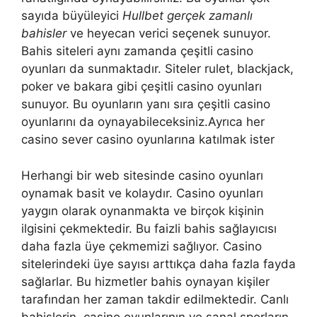
sayıda büyüleyici
Hullbet gerçek zamanlı
bahisler
ve heyecan verici seçenek sunuyor.
Bahis siteleri aynı zamanda çeşitli casino
oyunları da sunmaktadır. Siteler rulet, blackjack,
poker ve bakara gibi çeşitli casino oyunları
sunuyor. Bu oyunların yanı sıra çeşitli casino
oyunlarını da oynayabileceksiniz.Ayrıca her
casino sever casino oyunlarına katılmak ister
Herhangi bir web sitesinde casino oyunları
oynamak basit ve kolaydır. Casino oyunları
yaygın olarak oynanmakta ve birçok kişinin
ilgisini çekmektedir. Bu faizli bahis sağlayıcısı
daha fazla üye çekmemizi sağlıyor. Casino
sitelerindeki üye sayısı arttıkça daha fazla fayda
sağlarlar. Bu hizmetler bahis oynayan kişiler
tarafından her zaman takdir edilmektedir. Canlı
bahislerin, casino oyunlarının ve sanal sporların