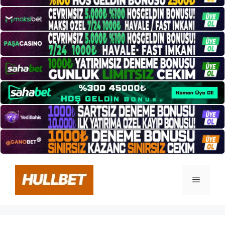
İçeriğe
atla
Menü