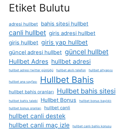
Etiket Bulutu
bahis sitesi hullbet
adresi hullbet
canli hullbet
giris adresi hullbet
giris yap hullbet
giris hullbet
güncel hullbet
güncel adresi hullbet
Hullbet Adres
hullbet adresi
hullbet adresi twitter günlüğü
hullbet akıllı telefon
hullbet altyapısı
Hullbet Bahis
hullbet ana sayfası
Hullbet bahis sitesi
hullbet bahis oranları
Hullbet Bonus
hullbet bahis talebi
hullbet bonus başlıklı
hullbet canli
hullbet bonus oranları
hullbet canli destek
hullbet canli maç izle
hullbet canlı bahis konusu