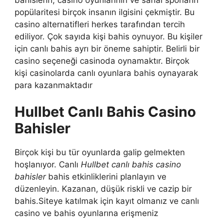
popülaritesi birçok insanın ilgisini çekmiştir. Bu
casino alternatifleri herkes tarafından tercih
ediliyor. Çok sayıda kişi bahis oynuyor. Bu kişiler
için canlı bahis ayrı bir öneme sahiptir. Belirli bir
casino seçeneği casinoda oynamaktır. Birçok
kişi casinolarda canlı oyunlara bahis oynayarak
para kazanmaktadır
Hullbet Canlı Bahis Casino
Bahisler
Birçok kişi bu tür oyunlarda galip gelmekten
hoşlanıyor. Canlı
Hullbet canlı bahis casino
bahisler
bahis etkinliklerini planlayın ve
düzenleyin. Kazanan, düşük riskli ve cazip bir
bahis.Siteye katılmak için kayıt olmanız ve canlı
casino ve bahis oyunlarına erişmeniz