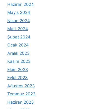
Haziran 2024
Mayıs 2024
Nisan 2024
Mart 2024
Şubat 2024
Ocak 2024
Aralık 2023
Kasım 2023
Ekim 2023
Eylül 2023
Ağustos 2023
Temmuz 2023
Haziran 2023