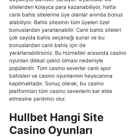
sitelerden kolayca para kazanabiliyor, hatta
canlı bahis sitelerine üye olanlar anında bonus
alabiliyor. Bahis sitesinin tüm üyeleri özel
bonuslardan yararlanabilir. Canlı bahis siteleri
çok sayıda bahis seçeneği sunar ve bu
bonuslardan canlı bahis için de
yararlanabilirsiniz. Bu hizmetler arasında casino
oyunları dikkat çekici olması nedeniyle
popülerdir. Tüm casino severler canlı spor
bahisleri ve casino oyunlarının heyecanına
kapılmaktadır. Sonuç olarak, bu casino
platformları tüm casino severlerin kar elde
etmesine yardımcı olur.
Hullbet Hangi Site
Casino Oyunları