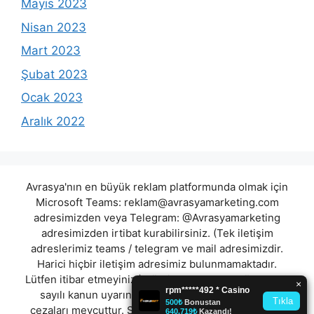
Mayıs 2023
Nisan 2023
Mart 2023
Şubat 2023
Ocak 2023
Aralık 2022
Avrasya'nın en büyük reklam platformunda olmak için
Microsoft Teams:
reklam@avrasyamarketing.com
adresimizden veya Telegram: @Avrasyamarketing
adresimizden irtibat kurabilirsiniz. (Tek iletişim
adreslerimiz teams / telegram ve mail adresimizdir.
Harici hiçbir iletişim adresimiz bulunmamaktadır.
Lütfen itibar etmeyiniz.) Türkiye yasalarına göre 7258
sayılı kanun uyarınca yasa dışı bahis oynamanın
cezaları mevcuttur. Şu an bulunduğunuz site hiç bir