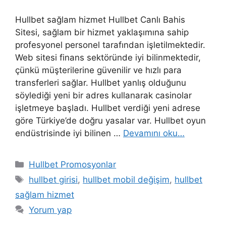
Hullbet sağlam hizmet Hullbet Canlı Bahis
Sitesi, sağlam bir hizmet yaklaşımına sahip
profesyonel personel tarafından işletilmektedir.
Web sitesi finans sektöründe iyi bilinmektedir,
çünkü müşterilerine güvenilir ve hızlı para
transferleri sağlar. Hullbet yanlış olduğunu
söylediği yeni bir adres kullanarak casinolar
işletmeye başladı. Hullbet verdiği yeni adrese
göre Türkiye’de doğru yasalar var. Hullbet oyun
endüstrisinde iyi bilinen …
Devamını oku…
Kategoriler
Hullbet Promosyonlar
Etiketler
hullbet girisi
,
hullbet mobil değişim
,
hullbet
sağlam hizmet
Yorum yap