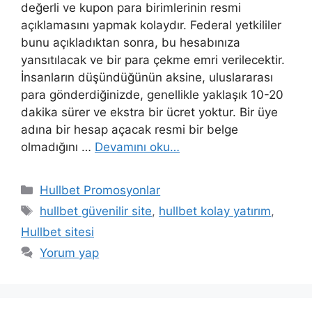
değerli ve kupon para birimlerinin resmi
açıklamasını yapmak kolaydır. Federal yetkililer
bunu açıkladıktan sonra, bu hesabınıza
yansıtılacak ve bir para çekme emri verilecektir.
İnsanların düşündüğünün aksine, uluslararası
para gönderdiğinizde, genellikle yaklaşık 10-20
dakika sürer ve ekstra bir ücret yoktur. Bir üye
adına bir hesap açacak resmi bir belge
olmadığını …
Devamını oku…
Kategoriler
Hullbet Promosyonlar
Etiketler
hullbet güvenilir site
,
hullbet kolay yatırım
,
Hullbet sitesi
Yorum yap