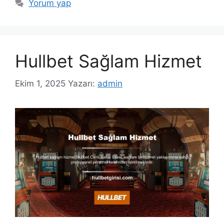
Yorum yap
Hullbet Sağlam Hizmet
Ekim 1, 2025
Yazarı:
admin