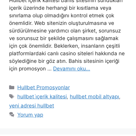
Hullbet içerik kalitesi bahis sitesinin sundukları
içerik üzerinde herhangi bir kısıtlama veya
sınırlama olup olmadığını kontrol etmek çok
önemlidir. Web sitenizin oluşturulmasına ve
sürdürülmesine yardımcı olan şirket, sorunsuz
ve sorunsuz bir şekilde çalışmasını sağlamak
için çok önemlidir. Beklerken, insanların çeşitli
platformlardaki canlı casino siteleri hakkında ne
söylediğine bir göz atın. Bahis sitesinin içeriği
için promosyon …
Devamını oku…
Kategoriler
Hullbet Promosyonlar
Etiketler
hullbet i̇çerik kalitesi
,
hullbet mobil altyapı
,
yeni adresi hullbet
Yorum yap