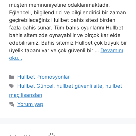
müşteri memnuniyetine odaklanmaktadır.
Eğlenceli, bilgilendirici ve bilgilendirici bir zaman
geçirebileceğiniz Hullbet bahis sitesi birden
fazla bahis sunar. Tüm bahis oyunlarını Hullbet
bahis sitemizde oynayabilir ve birçok kar elde
edebilirsiniz. Bahis sitemiz Hullbet çok büyük bir
üyelik tabanı var ve çok güvenli bir …
Devamını
oku…
Kategoriler
Hullbet Promosyonlar
Etiketler
Hullbet Güncel
,
hullbet güvenli site
,
hullbet
maç lisansları
Yorum yap