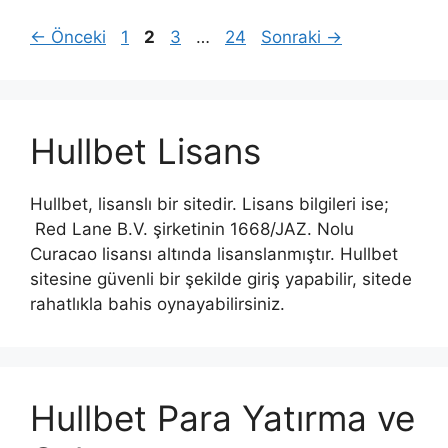
Sayfa
Sayfa
Sayfa
Sayfa
←
Önceki
1
2
3
…
24
Sonraki
→
Hullbet Lisans
Hullbet, lisanslı bir sitedir. Lisans bilgileri ise;
Red Lane B.V. şirketinin 1668/JAZ. Nolu
Curacao lisansı altında lisanslanmıştır. Hullbet
sitesine güvenli bir şekilde giriş yapabilir, sitede
rahatlıkla bahis oynayabilirsiniz.
Hullbet Para Yatırma ve