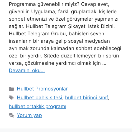
Programına güvenebilir miyiz? Cevap evet,
güvenilir. Uygulama, farklı gruplardaki kişilerle
sohbet etmenizi ve özel görüşmeler yapmanızı
sağlar. Hullbet Telegram Şikayeti Istek Dizini.
Hullbet Telegram Grubu, bahisleri seven
insanların bir araya gelip sosyal medyadan
ayrılmak zorunda kalmadan sohbet edebileceği
özel bir yerdir. Sitede düzeltilemeyen bir sorun
varsa, çözülmesine yardımcı olmak için …
Devamını oku…
Kategoriler
Hullbet Promosyonlar
Etiketler
Hullbet bahis sitesi
,
hullbet birinci sınıf
,
hullbet ortaklık programı
Yorum yap