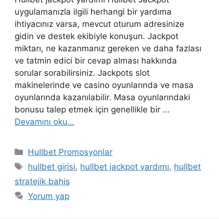
uygulamanızla ilgili herhangi bir yardıma
ihtiyacınız varsa, mevcut oturum adresinize
gidin ve destek ekibiyle konuşun. Jackpot
miktarı, ne kazanmanız gereken ve daha fazlası
ve tatmin edici bir cevap alması hakkında
sorular sorabilirsiniz. Jackpots slot
makinelerinde ve casino oyunlarında ve masa
oyunlarında kazanılabilir. Masa oyunlarındaki
bonusu talep etmek için genellikle bir …
Devamını oku…
Kategoriler
Hullbet Promosyonlar
Etiketler
hullbet girisi
,
hullbet jackpot yardımı
,
hullbet
stratejik bahis
Yorum yap