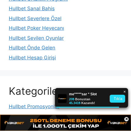
Hullbet Sanal Bahis
Hullbet Severlere Özel
Hullbet Poker Heyecanı
Hullbet Sevilen Oyunlar
Hullbet Önde Gelen
Hullbet Hesap Girişi
Kategoriler
Hullbet Promosyonlar
×