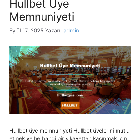
Hullbet Üye
Memnuniyeti
Eylül 17, 2025
Yazarı:
admin
Hullbet üye memnuniyeti Hullbet üyelerini mutlu
etmek ve herhangi bir şikayetten kaçınmak için