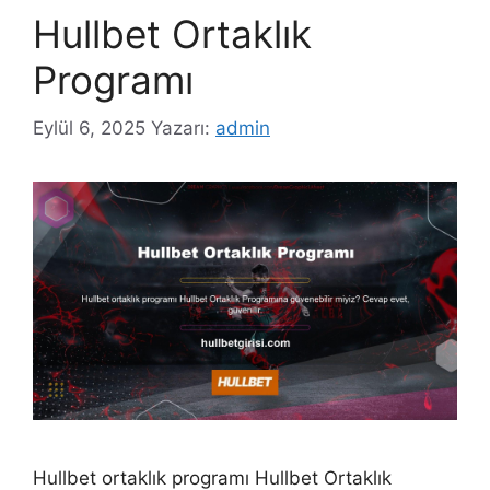
Hullbet Ortaklık
Programı
Eylül 6, 2025
Yazarı:
admin
Hullbet ortaklık programı Hullbet Ortaklık