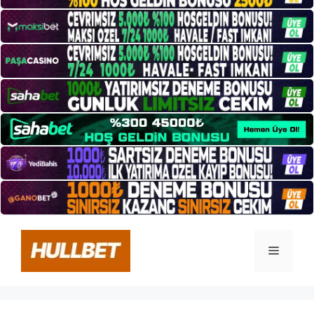
İçeriğe
atla
Menü