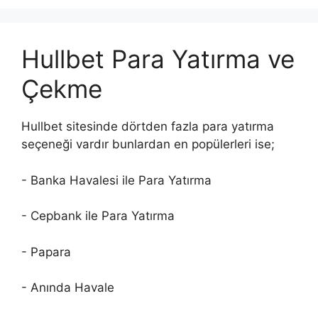
Hullbet Para Yatırma ve
Çekme
Hullbet sitesinde dörtden fazla para yatırma
seçeneği vardır bunlardan en popülerleri ise;
- Banka Havalesi ile Para Yatırma
- Cepbank ile Para Yatırma
- Papara
- Anında Havale