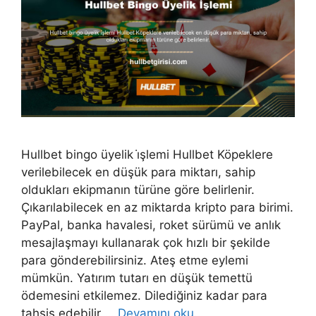
Hullbet bingo üyelik i̇şlemi Hullbet Köpeklere
verilebilecek en düşük para miktarı, sahip
oldukları ekipmanın türüne göre belirlenir.
Çıkarılabilecek en az miktarda kripto para birimi.
PayPal, banka havalesi, roket sürümü ve anlık
mesajlaşmayı kullanarak çok hızlı bir şekilde
para gönderebilirsiniz. Ateş etme eylemi
mümkün. Yatırım tutarı en düşük temettü
ödemesini etkilemez. Dilediğiniz kadar para
tahsis edebilir …
Devamını oku…