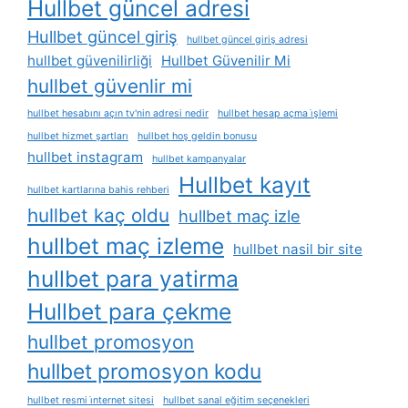
Hullbet güncel adresi
Hullbet güncel giriş
hullbet güncel giriş adresi
hullbet güvenilirliği
Hullbet Güvenilir Mi
hullbet güvenlir mi
hullbet hesabını açın tv'nin adresi nedir
hullbet hesap açma i̇şlemi
hullbet hizmet şartları
hullbet hoş geldin bonusu
hullbet instagram
hullbet kampanyalar
Hullbet kayıt
hullbet kartlarına bahis rehberi
hullbet kaç oldu
hullbet maç izle
hullbet maç izleme
hullbet nasil bir site
hullbet para yatirma
Hullbet para çekme
hullbet promosyon
hullbet promosyon kodu
hullbet resmi i̇nternet sitesi
hullbet sanal eğitim seçenekleri