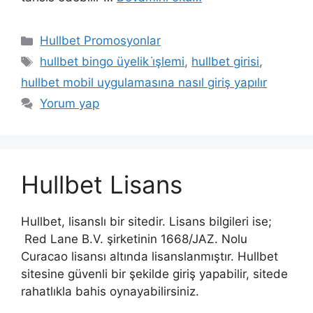
Kategoriler
Hullbet Promosyonlar
Etiketler
hullbet bingo üyelik i̇şlemi
,
hullbet girisi
,
hullbet mobil uygulamasına nasıl giriş yapılır
Yorum yap
Hullbet Lisans
Hullbet, lisanslı bir sitedir. Lisans bilgileri ise;
Red Lane B.V. şirketinin 1668/JAZ. Nolu
Curacao lisansı altında lisanslanmıştır. Hullbet
sitesine güvenli bir şekilde giriş yapabilir, sitede
rahatlıkla bahis oynayabilirsiniz.