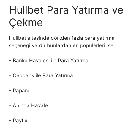
Hullbet Para Yatırma ve
Çekme
Hullbet sitesinde dörtden fazla para yatırma
seçeneği vardır bunlardan en popülerleri ise;
- Banka Havalesi ile Para Yatırma
- Cepbank ile Para Yatırma
- Papara
- Anında Havale
- Payfix