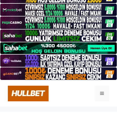
İçeriğe
atla
Menü