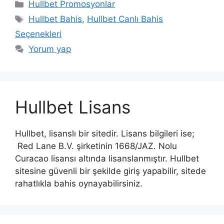
Kategoriler
Hullbet Promosyonlar
Etiketler
Hullbet Bahis
,
Hullbet Canlı Bahis
Seçenekleri
Yorum yap
Hullbet Lisans
Hullbet, lisanslı bir sitedir. Lisans bilgileri ise;
Red Lane B.V. şirketinin 1668/JAZ. Nolu
Curacao lisansı altında lisanslanmıştır. Hullbet
sitesine güvenli bir şekilde giriş yapabilir, sitede
rahatlıkla bahis oynayabilirsiniz.