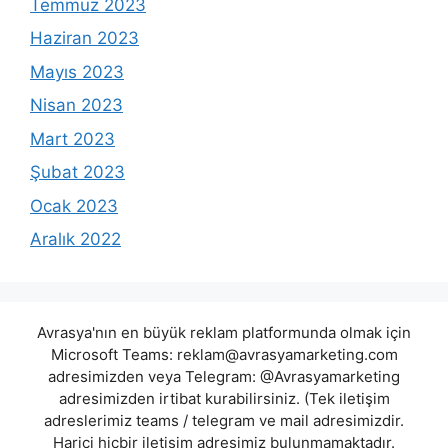
Temmuz 2023
Haziran 2023
Mayıs 2023
Nisan 2023
Mart 2023
Şubat 2023
Ocak 2023
Aralık 2022
Avrasya'nın en büyük reklam platformunda olmak için
Microsoft Teams:
reklam@avrasyamarketing.com
adresimizden veya Telegram: @Avrasyamarketing
adresimizden irtibat kurabilirsiniz. (Tek iletişim
adreslerimiz teams / telegram ve mail adresimizdir.
Harici hiçbir iletişim adresimiz bulunmamaktadır.