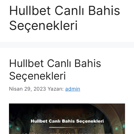
Hullbet Canlı Bahis
Seçenekleri
Hullbet Canlı Bahis
Seçenekleri
Nisan 29, 2023
Yazarı:
admin