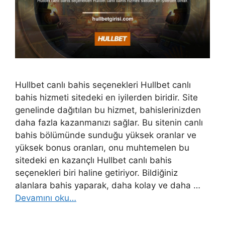
Hullbet canlı bahis seçenekleri Hullbet canlı
bahis hizmeti sitedeki en iyilerden biridir. Site
genelinde dağıtılan bu hizmet, bahislerinizden
daha fazla kazanmanızı sağlar. Bu sitenin canlı
bahis bölümünde sunduğu yüksek oranlar ve
yüksek bonus oranları, onu muhtemelen bu
sitedeki en kazançlı Hullbet canlı bahis
seçenekleri biri haline getiriyor. Bildiğiniz
alanlara bahis yaparak, daha kolay ve daha …
Devamını oku…