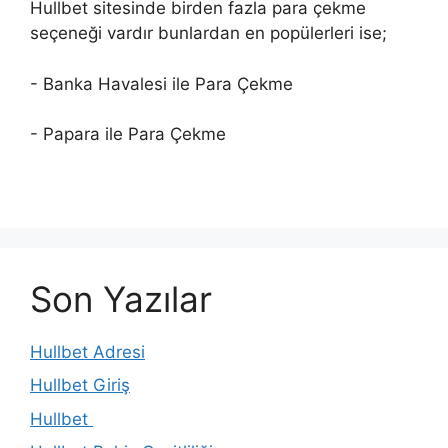
Hullbet sitesinde birden fazla para çekme
seçeneği vardır bunlardan en popülerleri ise;
- Banka Havalesi ile Para Çekme
- Papara ile Para Çekme
Son Yazılar
Hullbet Adresi
Hullbet Giriş
Hullbet