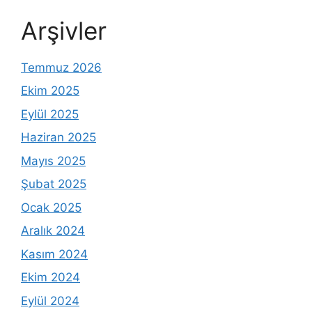
Arşivler
Temmuz 2026
Ekim 2025
Eylül 2025
Haziran 2025
Mayıs 2025
Şubat 2025
Ocak 2025
Aralık 2024
Kasım 2024
Ekim 2024
Eylül 2024