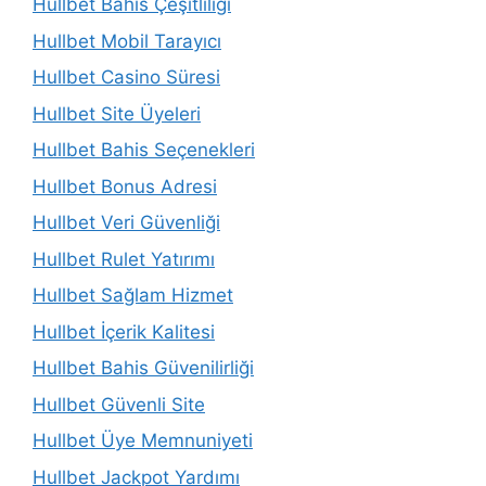
Hullbet Bahis Çeşitliliği
Hullbet Mobil Tarayıcı
Hullbet Casino Süresi
Hullbet Site Üyeleri
Hullbet Bahis Seçenekleri
Hullbet Bonus Adresi
Hullbet Veri Güvenliği
Hullbet Rulet Yatırımı
Hullbet Sağlam Hizmet
Hullbet İçerik Kalitesi
Hullbet Bahis Güvenilirliği
Hullbet Güvenli Site
Hullbet Üye Memnuniyeti
Hullbet Jackpot Yardımı