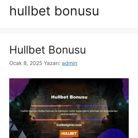
hullbet bonusu
Hullbet Bonusu
Ocak 8, 2025
Yazarı:
admin