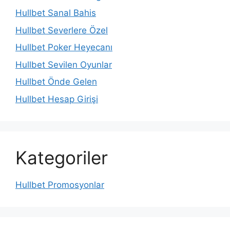
Hullbet Sanal Bahis
Hullbet Severlere Özel
Hullbet Poker Heyecanı
Hullbet Sevilen Oyunlar
Hullbet Önde Gelen
Hullbet Hesap Girişi
Kategoriler
Hullbet Promosyonlar