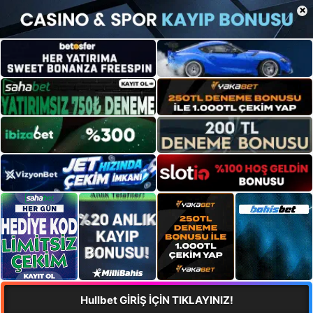
×
Hullbet GİRİŞ İÇİN TIKLAYINIZ!