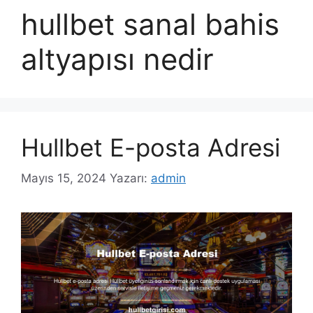
hullbet sanal bahis
altyapısı nedir
Hullbet E-posta Adresi
Mayıs 15, 2024
Yazarı:
admin