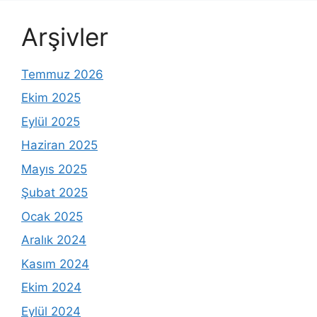
Arşivler
Temmuz 2026
Ekim 2025
Eylül 2025
Haziran 2025
Mayıs 2025
Şubat 2025
Ocak 2025
Aralık 2024
Kasım 2024
Ekim 2024
Eylül 2024