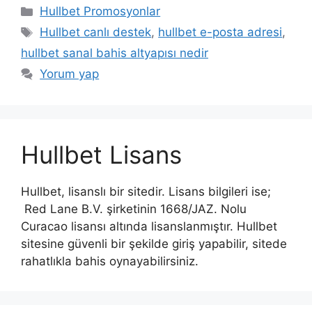
Kategoriler
Hullbet Promosyonlar
Etiketler
Hullbet canlı destek
,
hullbet e-posta adresi
,
hullbet sanal bahis altyapısı nedir
Yorum yap
Hullbet Lisans
Hullbet, lisanslı bir sitedir. Lisans bilgileri ise;
Red Lane B.V. şirketinin 1668/JAZ. Nolu
Curacao lisansı altında lisanslanmıştır. Hullbet
sitesine güvenli bir şekilde giriş yapabilir, sitede
rahatlıkla bahis oynayabilirsiniz.