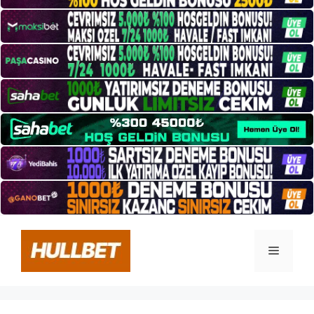
İçeriğe
atla
Menü