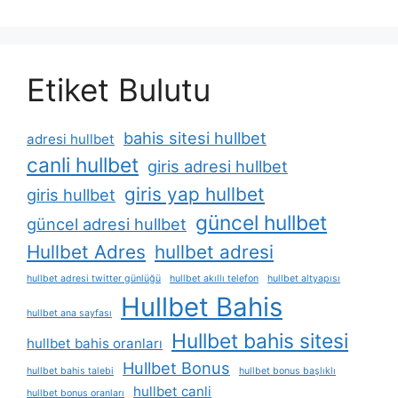
Etiket Bulutu
bahis sitesi hullbet
adresi hullbet
canli hullbet
giris adresi hullbet
giris yap hullbet
giris hullbet
güncel hullbet
güncel adresi hullbet
Hullbet Adres
hullbet adresi
hullbet adresi twitter günlüğü
hullbet akıllı telefon
hullbet altyapısı
Hullbet Bahis
hullbet ana sayfası
Hullbet bahis sitesi
hullbet bahis oranları
Hullbet Bonus
hullbet bahis talebi
hullbet bonus başlıklı
hullbet canli
hullbet bonus oranları