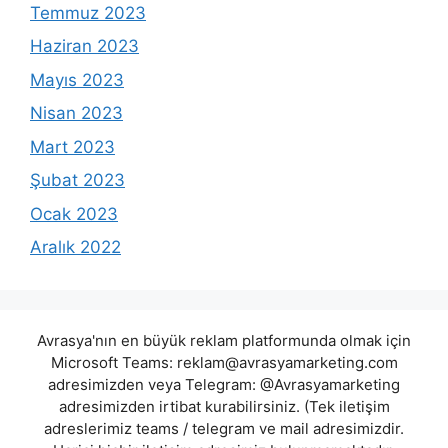
Temmuz 2023
Haziran 2023
Mayıs 2023
Nisan 2023
Mart 2023
Şubat 2023
Ocak 2023
Aralık 2022
Avrasya'nın en büyük reklam platformunda olmak için
Microsoft Teams:
reklam@avrasyamarketing.com
adresimizden veya Telegram: @Avrasyamarketing
adresimizden irtibat kurabilirsiniz. (Tek iletişim
adreslerimiz teams / telegram ve mail adresimizdir.