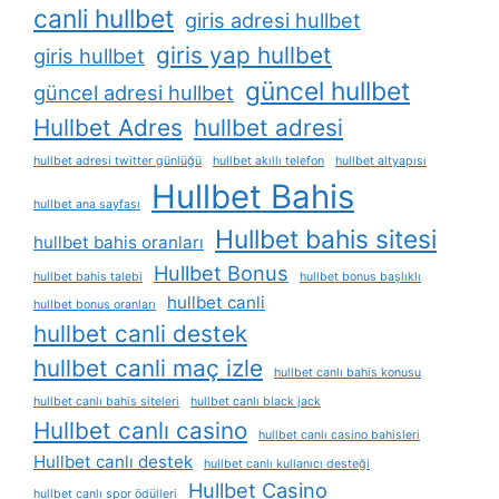
canli hullbet
giris adresi hullbet
giris yap hullbet
giris hullbet
güncel hullbet
güncel adresi hullbet
Hullbet Adres
hullbet adresi
hullbet adresi twitter günlüğü
hullbet akıllı telefon
hullbet altyapısı
Hullbet Bahis
hullbet ana sayfası
Hullbet bahis sitesi
hullbet bahis oranları
Hullbet Bonus
hullbet bahis talebi
hullbet bonus başlıklı
hullbet canli
hullbet bonus oranları
hullbet canli destek
hullbet canli maç izle
hullbet canlı bahis konusu
hullbet canlı bahis siteleri
hullbet canlı black jack
Hullbet canlı casino
hullbet canlı casino bahisleri
Hullbet canlı destek
hullbet canlı kullanıcı desteği
Hullbet Casino
hullbet canlı spor ödülleri