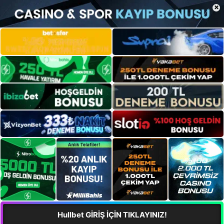
×
Hullbet GİRİŞ İÇİN TIKLAYINIZ!