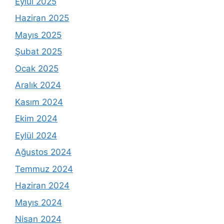
Eylül 2025
Haziran 2025
Mayıs 2025
Şubat 2025
Ocak 2025
Aralık 2024
Kasım 2024
Ekim 2024
Eylül 2024
Ağustos 2024
Temmuz 2024
Haziran 2024
Mayıs 2024
Nisan 2024