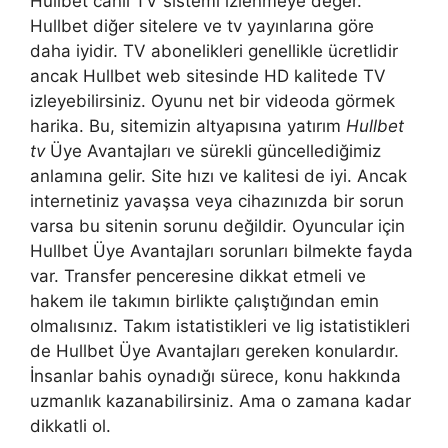
Hullbet canlı TV sistemi izlenmeye değer.
Hullbet diğer sitelere ve tv yayınlarına göre
daha iyidir. TV abonelikleri genellikle ücretlidir
ancak Hullbet web sitesinde HD kalitede TV
izleyebilirsiniz. Oyunu net bir videoda görmek
harika. Bu, sitemizin altyapısına yatırım
Hullbet
tv
Üye Avantajları ve sürekli güncellediğimiz
anlamına gelir. Site hızı ve kalitesi de iyi. Ancak
internetiniz yavaşsa veya cihazınızda bir sorun
varsa bu sitenin sorunu değildir. Oyuncular için
Hullbet Üye Avantajları sorunları bilmekte fayda
var. Transfer penceresine dikkat etmeli ve
hakem ile takımın birlikte çalıştığından emin
olmalısınız. Takım istatistikleri ve lig istatistikleri
de Hullbet Üye Avantajları gereken konulardır.
İnsanlar bahis oynadığı sürece, konu hakkında
uzmanlık kazanabilirsiniz. Ama o zamana kadar
dikkatli ol.