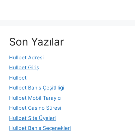
Son Yazılar
Hullbet Adresi
Hullbet Giriş
Hullbet
Hullbet Bahis Çeşitliliği
Hullbet Mobil Tarayıcı
Hullbet Casino Süresi
Hullbet Site Üyeleri
Hullbet Bahis Seçenekleri