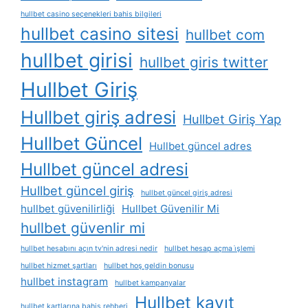
hullbet casino seçenekleri bahis bilgileri
hullbet casino sitesi
hullbet com
hullbet girisi
hullbet giris twitter
Hullbet Giriş
Hullbet giriş adresi
Hullbet Giriş Yap
Hullbet Güncel
Hullbet güncel adres
Hullbet güncel adresi
Hullbet güncel giriş
hullbet güncel giriş adresi
hullbet güvenilirliği
Hullbet Güvenilir Mi
hullbet güvenlir mi
hullbet hesabını açın tv'nin adresi nedir
hullbet hesap açma i̇şlemi
hullbet hizmet şartları
hullbet hoş geldin bonusu
hullbet instagram
hullbet kampanyalar
Hullbet kayıt
hullbet kartlarına bahis rehberi