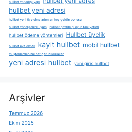
hullbet yeni adres
hullbet yasadışı yapı
hullbet yeni adresi
hullbet yeni üye olma adımları hoş geldin bonusu
hullbet yönergelere uyum
hullbet çevrimiçi oyun faaliyetleri
Hullbet üyelik
hullbet ödeme yöntemleri
kayit hullbet
mobil hullbet
hullbet üye olmak
müşterilerden hullbet geri bildirimler
yeni adresi hullbet
yeni giris hullbet
Arşivler
Temmuz 2026
Ekim 2025