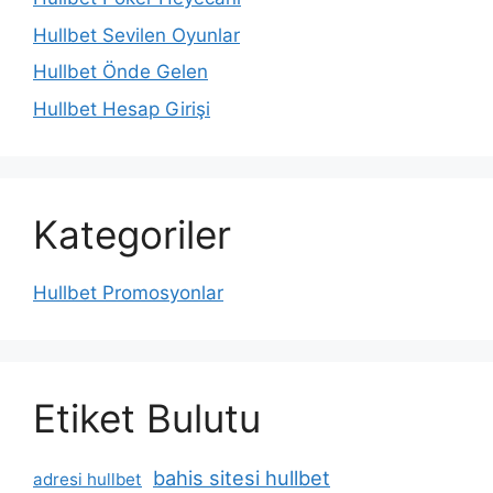
Hullbet Sevilen Oyunlar
Hullbet Önde Gelen
Hullbet Hesap Girişi
Kategoriler
Hullbet Promosyonlar
Etiket Bulutu
bahis sitesi hullbet
adresi hullbet