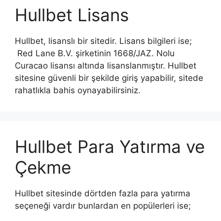
Hullbet Lisans
Hullbet, lisanslı bir sitedir. Lisans bilgileri ise;
Red Lane B.V. şirketinin 1668/JAZ. Nolu
Curacao lisansı altında lisanslanmıştır. Hullbet
sitesine güvenli bir şekilde giriş yapabilir, sitede
rahatlıkla bahis oynayabilirsiniz.
Hullbet Para Yatırma ve
Çekme
Hullbet sitesinde dörtden fazla para yatırma
seçeneği vardır bunlardan en popülerleri ise;