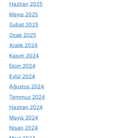
Haziran 2025
Mayıs 2025
Şubat 2025
Ocak 2025
Aralık 2024
Kasım 2024
Ekim 2024
Eylül 2024
Ağustos 2024
Temmuz 2024
Haziran 2024
Mayıs 2024
Nisan 2024