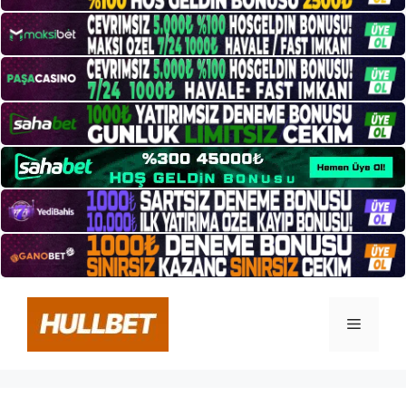
İçeriğe
atla
Menü