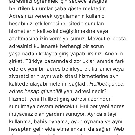
adresinizi öğrenmek için sadece aşağıda
belirtilen kurumlar çaba göstermektedir.
Adresinizi vererek uygulamanın kullanıcı
hesabınızı etkilemesine, sitede sunulan
hizmetlerin kalitesini değiştirmesine veya
azaltmasına izin vermiyorsunuz. Mevcut e-posta
adresinizi kullanarak herhangi bir sorun
yaşamadan kolayca giriş yapabilirsiniz. Anonim
şirket, Türkiye pazarındaki zorlukları anında fark
ederek yeni bir adres belirleyerek kullanıcı veya
ziyaretçilerin aynı web sitesi hizmetlerine aynı
kalitede ulaşabilmelerini sağladı.
Hullbet güncel
adres hesap güvenliği
yeni adresi nedir?
Hizmet, yeni Hullbet giriş adresi üzerinden
sunulmaya devam edecektir. Hullbet yeni adresi
ihtiyacınız olan yardımı sunuyor. Ayrıca siteyi
kullanma, bahis oynama, oyun oynama ve aynı
hesaptan gelir elde etme imkanı da sağlar. Web