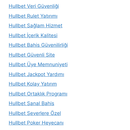
Hullbet Veri Güvenliği
Hullbet Rulet Yatırımı
Hullbet Sağlam Hizmet
Hullbet İçerik Kalitesi
Hullbet Bahis Güvenilirliği
Hullbet Güvenli Site
Hullbet Üye Memnuniyeti
Hullbet Jackpot Yardımı
Hullbet Kolay Yatırım
Hullbet Ortaklık Programı
Hullbet Sanal Bahis
Hullbet Severlere Özel
Hullbet Poker Heyecanı