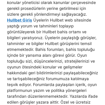
konular
yöneticisi olarak kanunlar çerçevesinde
gerekli prosedürlerin yerine getirilmesi için
sizlere gerekli yönlendirmeyi sağlayacağız.
Hullbet Giriş
Üyelerin Hullbet web sitesinde
yaptığı yorum ve tahminleri toplayıp
görüntüleyerek bir Hullbet bahis ortamı ve
bilgileri yaratıyoruz. Üyelerin paylaştığı görüşler,
tahminler ve bilgiler Hullbet görüşlerini temsil
etmemektedir. Bahis forumları, bahis topluluğu
içinde bir yansıma alanı görevi görür. Oyun
topluluğu sizi, düşüncelerinizi, stratejilerinizi ve
oyunun ötesindeki konular ve gelişmeler
hakkındaki geri bildirimlerinizi paylaşabileceğiniz
ve tartışabileceğiniz forumumuza katılmaya
teşvik ediyor. Forumlarda paylaşılan içerik, oyun
platformunun yazım ve politika yönergeleri
tarafından düzenlenmemektedir. Yazılarda ifade
edilen görüşler yazara aittir. Özel ve ücretsiz