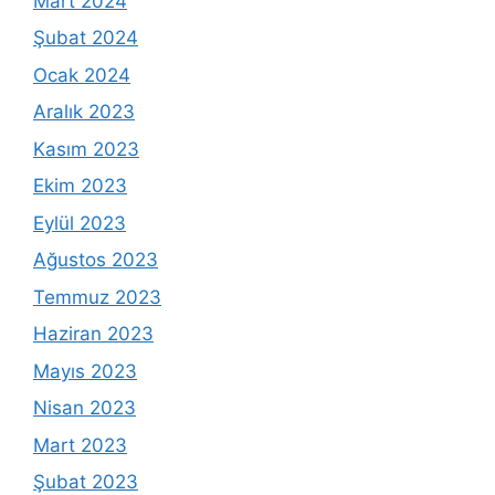
Mart 2024
Şubat 2024
Ocak 2024
Aralık 2023
Kasım 2023
Ekim 2023
Eylül 2023
Ağustos 2023
Temmuz 2023
Haziran 2023
Mayıs 2023
Nisan 2023
Mart 2023
Şubat 2023