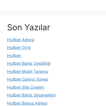
Son Yazılar
Hullbet Adresi
Hullbet Giriş
Hullbet
Hullbet Bahis Çeşitliliği
Hullbet Mobil Tarayıcı
Hullbet Casino Süresi
Hullbet Site Üyeleri
Hullbet Bahis Seçenekleri
Hullbet Bonus Adresi